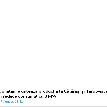
Donalam ajustează producția la Călărași și Târgovișt
si reduce consumul cu 8 MW
07 August, 15:41