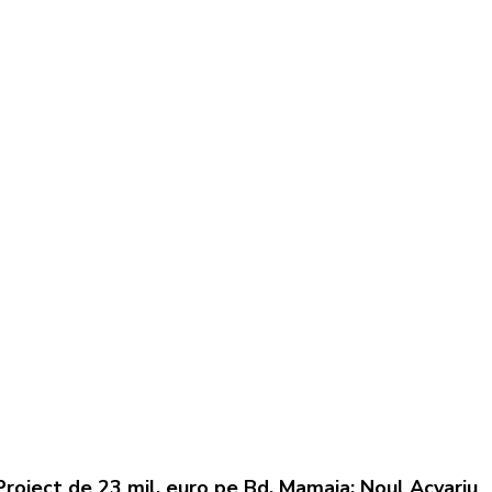
Proiect de 23 mil. euro pe Bd. Mamaia: Noul Acvariu