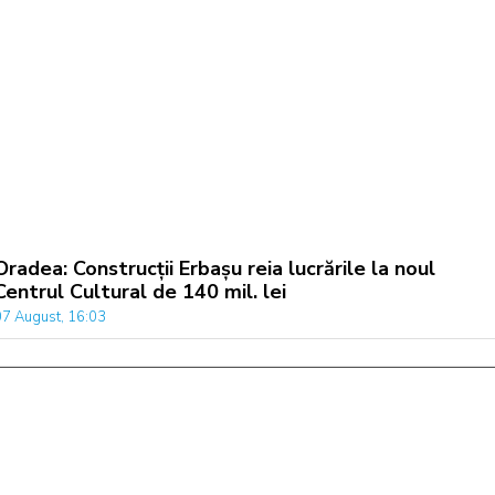
Oradea: Construcții Erbașu reia lucrările la noul
Centrul Cultural de 140 mil. lei
07 August, 16:03