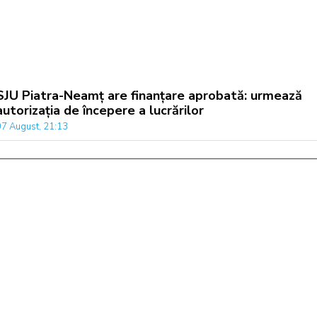
SJU Piatra-Neamț are finanțare aprobată: urmează
autorizația de începere a lucrărilor
07 August, 21:13