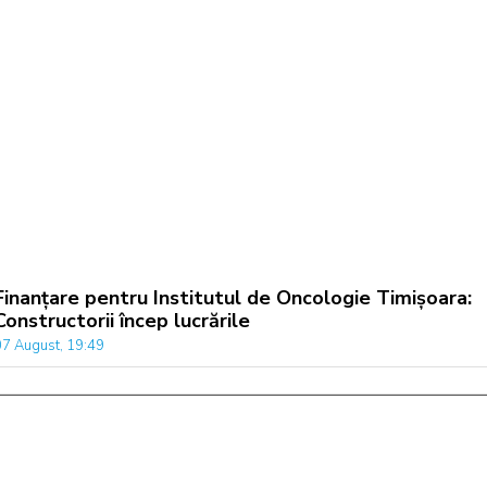
Finanțare pentru Institutul de Oncologie Timișoara:
Constructorii încep lucrările
07 August, 19:49