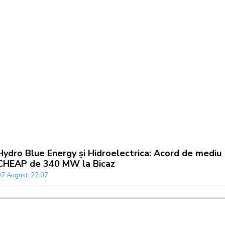
Hydro Blue Energy și Hidroelectrica: Acord de mediu
CHEAP de 340 MW la Bicaz
07 August, 22:07