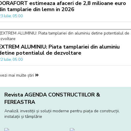
DORAFORT estimeaza afaceri de 2,8 milioane euro
din tamplarie din lemn in 2026
3 Iulie, 05:00
EXTREM ALUMINIU: Piata tamplariei din aluminiu
detine potentialul de dezvoltare
2 Iulie, 05:00
vezi mai multe știri
Revista AGENDA CONSTRUCTIILOR &
FEREASTRA
Analiză, investiţii și soluţii moderne pentru piaţa de construcţii,
instalaţii și tâmplărie