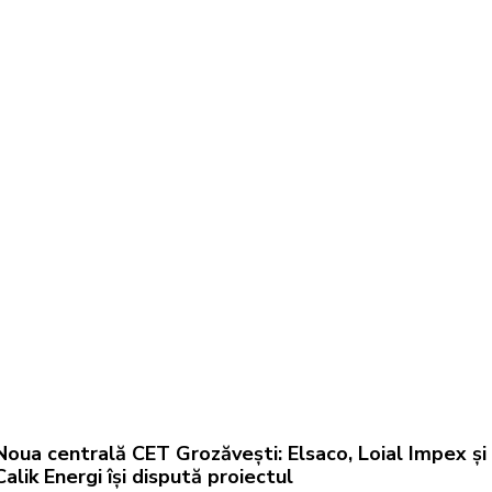
Noua centrală CET Grozăvești: Elsaco, Loial Impex și
Calik Energi își dispută proiectul