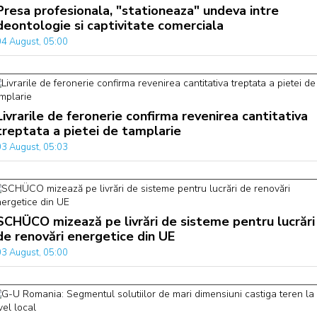
Presa profesionala, "stationeaza" undeva intre
deontologie si captivitate comerciala
04 August, 05:00
Livrarile de feronerie confirma revenirea cantitativa
treptata a pietei de tamplarie
03 August, 05:03
SCHÜCO mizează pe livrări de sisteme pentru lucrări
de renovări energetice din UE
03 August, 05:00