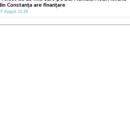
din Constanța are finanțare
07 August, 21:39