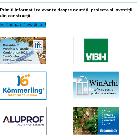
Primiți informații relevante despre noutăți, proiecte și investiții
din construcții.
Abonare Newsletter!