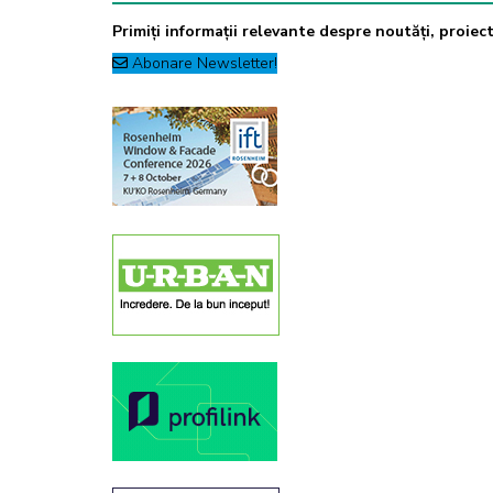
Primiți informații relevante despre noutăți, proiecte
Abonare Newsletter!