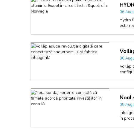
HYDRO
06 Augu
Hydro f
este re
Voilà
06 Augu
Voilàp 
configu
Noul 
05 Augu
Intelige
în proc