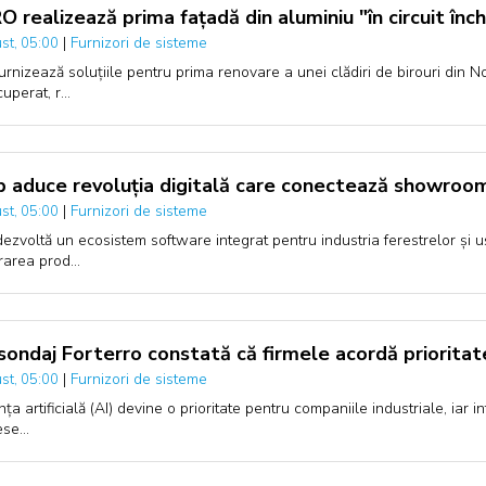
 realizează prima fațadă din aluminiu "în circuit înch
|
Furnizori de sisteme
st, 05:00
urnizează soluțiile pentru prima renovare a unei clădiri de birouri din N
cuperat, r…
p aduce revoluția digitală care conectează showroom-
|
Furnizori de sisteme
st, 05:00
dezvoltă un ecosistem software integrat pentru industria ferestrelor și uși
rarea prod…
sondaj Forterro constată că firmele acordă prioritate 
|
Furnizori de sisteme
st, 05:00
nța artificială (AI) devine o prioritate pentru companiile industriale, iar
ese…