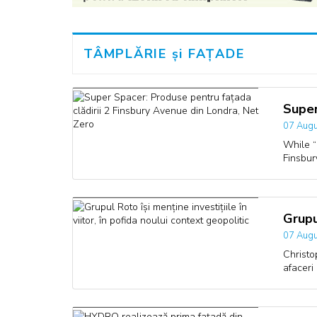
TÂMPLĂRIE și FAȚADE
Super
07 Augu
While “
Finsbur
Grupu
07 Augu
Christo
afaceri