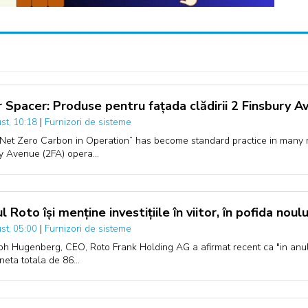
 Spacer: Produse pentru fațada clădirii 2 Finsbury A
|
Furnizori de sisteme
st, 10:18
Net Zero Carbon in Operation” has become standard practice in many
y Avenue (2FA) opera…
l Roto își menține investițiile în viitor, în pofida nou
|
Furnizori de sisteme
st, 05:00
ph Hugenberg, CEO, Roto Frank Holding AG a afirmat recent ca "in anul 
 neta totala de 86…