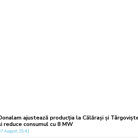
Donalam ajustează producția la Călărași și Târgovișt
si reduce consumul cu 8 MW
07 August, 15:41