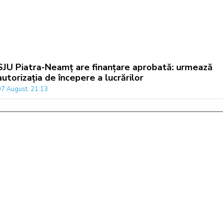
SJU Piatra-Neamț are finanțare aprobată: urmează
autorizația de începere a lucrărilor
07 August, 21:13