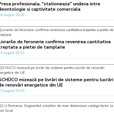
Presa profesionala, "stationeaza" undeva intre
deontologie si captivitate comerciala
04 August, 05:00
Livrarile de feronerie confirma revenirea cantitativa
treptata a pietei de tamplarie
03 August, 05:03
SCHÜCO mizează pe livrări de sisteme pentru lucrări
de renovări energetice din UE
03 August, 05:00