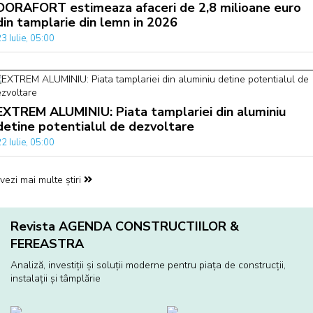
DORAFORT estimeaza afaceri de 2,8 milioane euro
din tamplarie din lemn in 2026
3 Iulie, 05:00
EXTREM ALUMINIU: Piata tamplariei din aluminiu
detine potentialul de dezvoltare
2 Iulie, 05:00
vezi mai multe știri
Revista AGENDA CONSTRUCTIILOR &
FEREASTRA
Analiză, investiţii și soluţii moderne pentru piaţa de construcţii,
instalaţii și tâmplărie