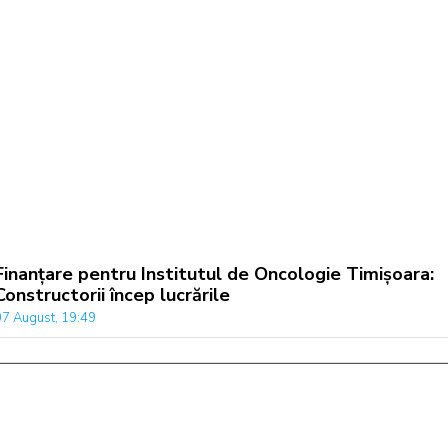
Finanțare pentru Institutul de Oncologie Timișoara:
Constructorii încep lucrările
07 August, 19:49