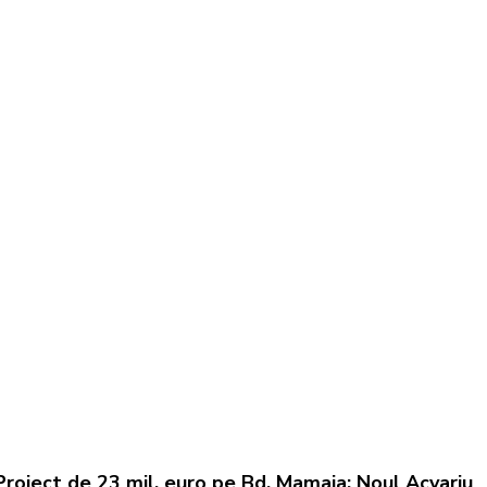
Proiect de 23 mil. euro pe Bd. Mamaia: Noul Acvariu