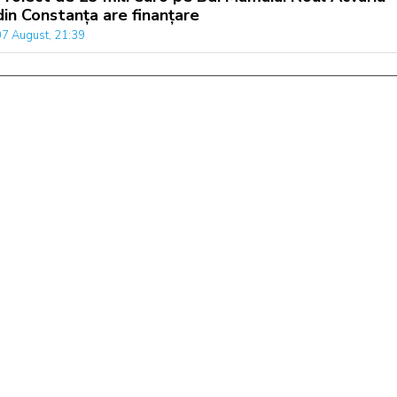
din Constanța are finanțare
07 August, 21:39