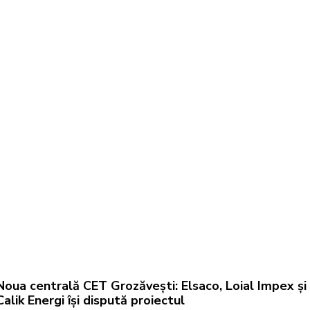
Noua centrală CET Grozăvești: Elsaco, Loial Impex și
Calik Energi își dispută proiectul