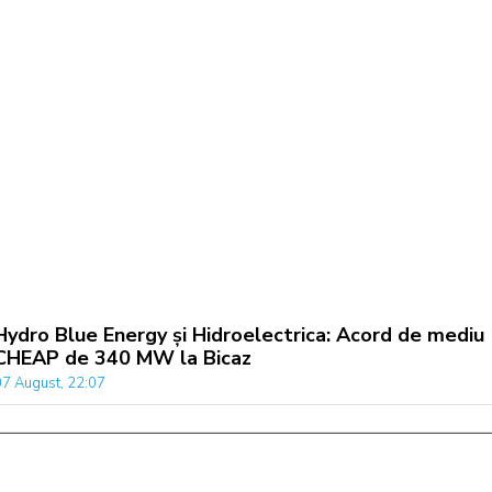
Hydro Blue Energy și Hidroelectrica: Acord de mediu
CHEAP de 340 MW la Bicaz
07 August, 22:07