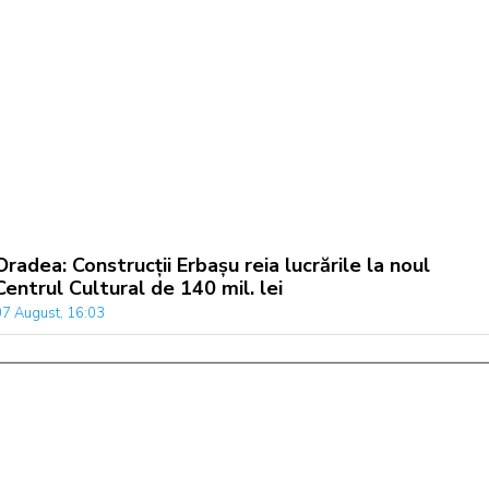
Oradea: Construcții Erbașu reia lucrările la noul
Centrul Cultural de 140 mil. lei
07 August, 16:03