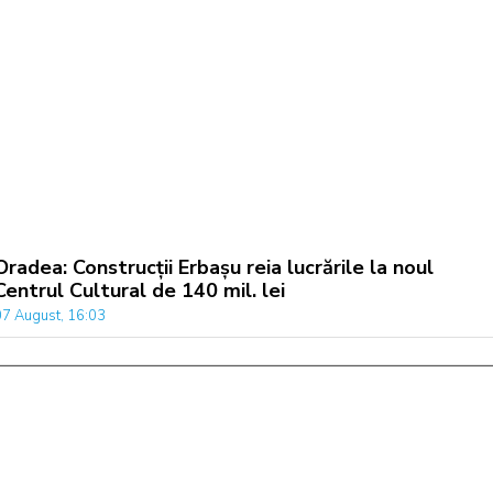
Oradea: Construcții Erbașu reia lucrările la noul
Centrul Cultural de 140 mil. lei
07 August, 16:03