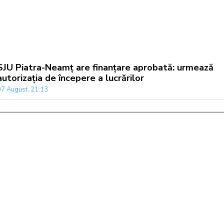
SJU Piatra-Neamț are finanțare aprobată: urmează
autorizația de începere a lucrărilor
07 August, 21:13