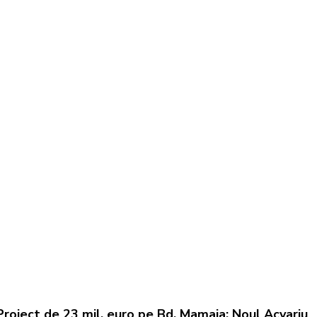
Proiect de 23 mil. euro pe Bd. Mamaia: Noul Acvariu