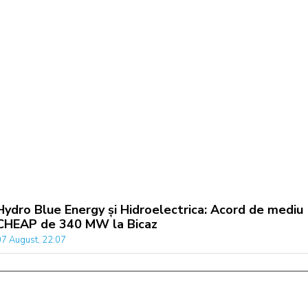
Hydro Blue Energy și Hidroelectrica: Acord de mediu
CHEAP de 340 MW la Bicaz
07 August, 22:07