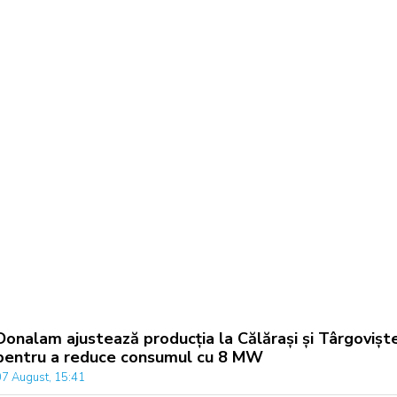
Donalam ajustează producția la Călărași și Târgovișt
pentru a reduce consumul cu 8 MW
07 August, 15:41