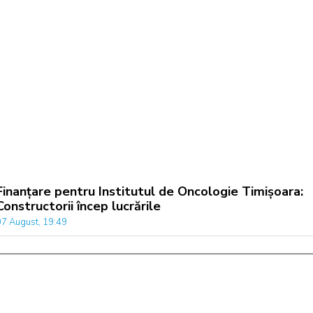
Finanțare pentru Institutul de Oncologie Timișoara:
Constructorii încep lucrările
07 August, 19:49