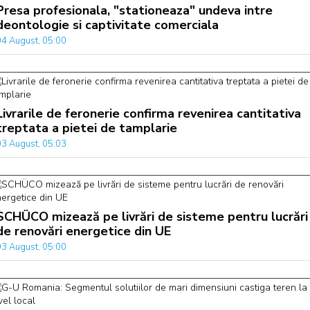
Presa profesionala, "stationeaza" undeva intre
deontologie si captivitate comerciala
04 August, 05:00
Livrarile de feronerie confirma revenirea cantitativa
treptata a pietei de tamplarie
03 August, 05:03
SCHÜCO mizează pe livrări de sisteme pentru lucrări
de renovări energetice din UE
03 August, 05:00