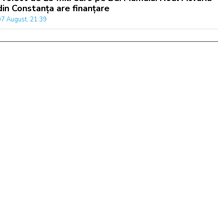
din Constanța are finanțare
07 August, 21:39