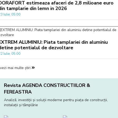
DORAFORT estimeaza afaceri de 2,8 milioane euro
din tamplarie din lemn in 2026
3 Iulie, 05:00
EXTREM ALUMINIU: Piata tamplariei din aluminiu
detine potentialul de dezvoltare
2 Iulie, 05:00
vezi mai multe știri
Revista AGENDA CONSTRUCTIILOR &
FEREASTRA
Analiză, investiţii și soluţii moderne pentru piaţa de construcţii,
instalaţii și tâmplărie