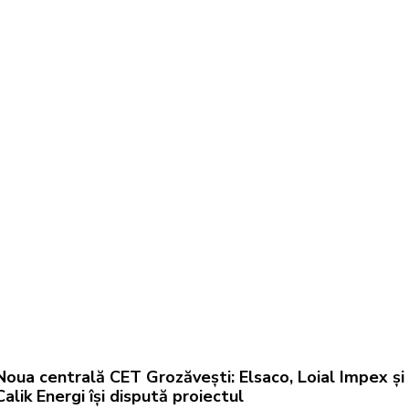
Noua centrală CET Grozăvești: Elsaco, Loial Impex și
Calik Energi își dispută proiectul