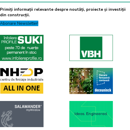
Primiți informații relevante despre noutăți, proiecte și investiții
din construcții.
Abonare Newsletter!