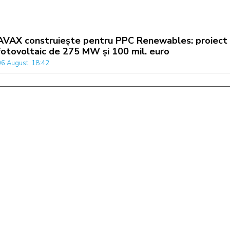
AVAX construiește pentru PPC Renewables: proiect
fotovoltaic de 275 MW și 100 mil. euro
06 August, 18:42