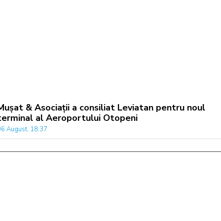
Mușat & Asociații a consiliat Leviatan pentru noul
terminal al Aeroportului Otopeni
06 August, 18:37