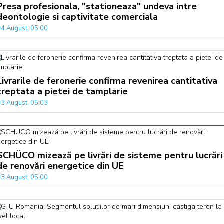
Presa profesionala, "stationeaza" undeva intre
deontologie si captivitate comerciala
04 August, 05:00
Livrarile de feronerie confirma revenirea cantitativa
treptata a pietei de tamplarie
03 August, 05:03
SCHÜCO mizează pe livrări de sisteme pentru lucrări
de renovări energetice din UE
03 August, 05:00