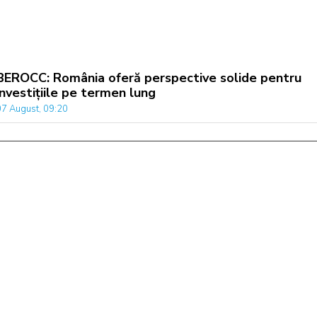
BEROCC: România oferă perspective solide pentru
investițiile pe termen lung
07 August, 09:20