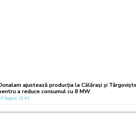
Donalam ajustează producția la Călărași și Târgovișt
pentru a reduce consumul cu 8 MW
07 August, 15:41