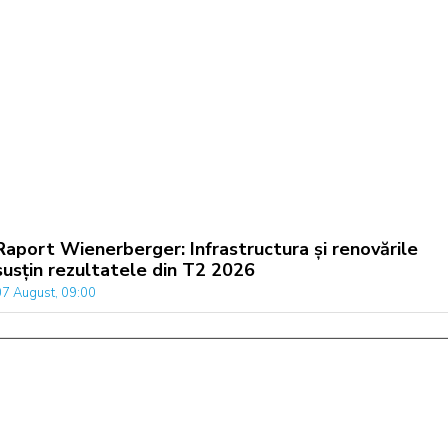
Raport Wienerberger: Infrastructura și renovările
susțin rezultatele din T2 2026
07 August, 09:00