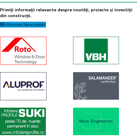
Primiți informații relevante despre noutăți, proiecte și investiții
din construcții.
Abonare Newsletter!