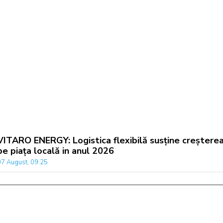
VITARO ENERGY: Logistica flexibilă susține creștere
pe piața locală in anul 2026
07 August, 09:25