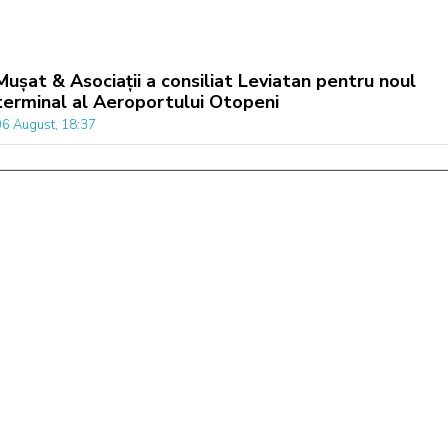
Mușat & Asociații a consiliat Leviatan pentru noul
terminal al Aeroportului Otopeni
06 August, 18:37