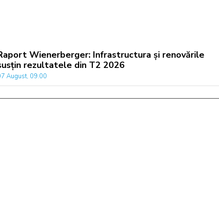
Raport Wienerberger: Infrastructura și renovările
susțin rezultatele din T2 2026
07 August, 09:00