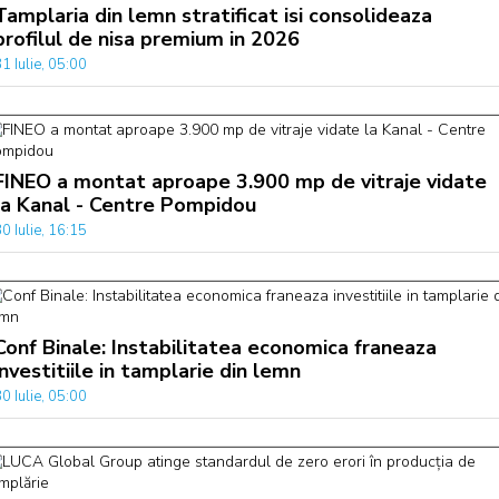
Tamplaria din lemn stratificat isi consolideaza
profilul de nisa premium in 2026
1 Iulie, 05:00
FINEO a montat aproape 3.900 mp de vitraje vidate
la Kanal - Centre Pompidou
0 Iulie, 16:15
Conf Binale: Instabilitatea economica franeaza
investitiile in tamplarie din lemn
0 Iulie, 05:00