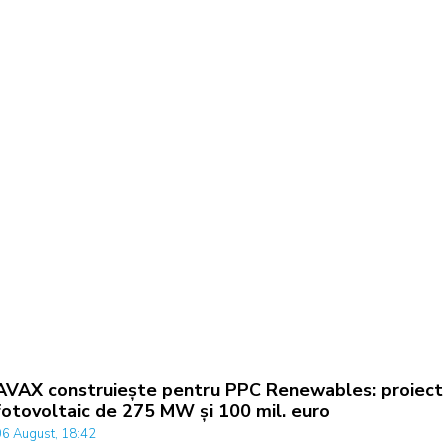
AVAX construiește pentru PPC Renewables: proiect
fotovoltaic de 275 MW și 100 mil. euro
06 August, 18:42