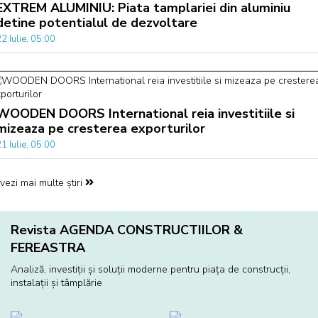
EXTREM ALUMINIU: Piata tamplariei din aluminiu
detine potentialul de dezvoltare
2 Iulie, 05:00
WOODEN DOORS International reia investitiile si
mizeaza pe cresterea exporturilor
1 Iulie, 05:00
vezi mai multe știri
Revista AGENDA CONSTRUCTIILOR &
FEREASTRA
Analiză, investiţii și soluţii moderne pentru piaţa de construcţii,
instalaţii și tâmplărie