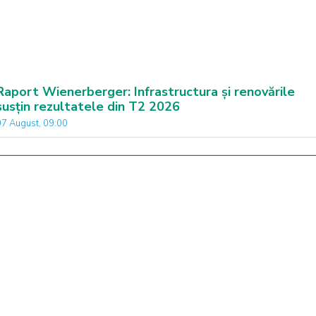
Raport Wienerberger: Infrastructura și renovările
susțin rezultatele din T2 2026
07 August, 09:00