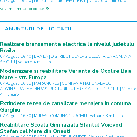
05 August, 08:50 | Industriale, Hale | P+4E, P+2E | Valoare: 93 mil. euro
vezi mai multe proiecte
ANUNȚURI DE LICITAȚII
Realizare bransamente electrice la nivelul judetului
Braila
07 August, 16:40 | BRAILA | DISTRIBUTIE ENERGIE ELECTRICA ROMANIA
SA CLUJ | Valoare: 4 mil. euro
Modernizare si reabilitare Varianta de Ocolire Baia
Mare - str. Europa
07 August, 16:35 | MARAMURES | COMPANIA NATIONALA DE
ADMINISTRARE A INFRASTRUCTURII RUTIERE S.A. - D.R.D.P. CLUJ | Valoare:
4 mil. euro
Extindere retea de canalizare menajera in comuna
Gurghiu
07 August, 16:30 | MURES | COMUNA GURGHIU | Valoare: 3 mil. euro
Reabilitare Scoala Gimnaziala Sfantul Voievod
Stefan cel Mare din Onesti