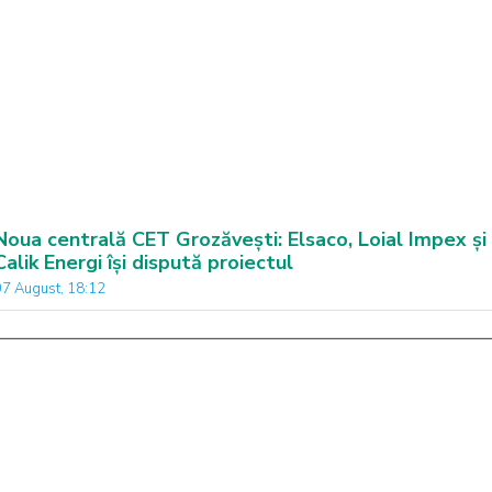
Noua centrală CET Grozăvești: Elsaco, Loial Impex și
Calik Energi își dispută proiectul
07 August, 18:12