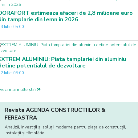
DORAFORT estimeaza afaceri de 2,8 milioane euro
din tamplarie din lemn in 2026
3 Iulie, 05:00
EXTREM ALUMINIU: Piata tamplariei din aluminiu
detine potentialul de dezvoltare
2 Iulie, 05:00
vezi mai multe știri
Revista AGENDA CONSTRUCTIILOR &
FEREASTRA
Analiză, investiţii și soluţii moderne pentru piaţa de construcţii,
instalaţii și tâmplărie