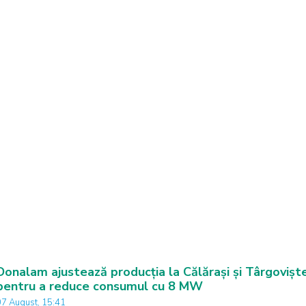
Donalam ajustează producția la Călărași și Târgovișt
pentru a reduce consumul cu 8 MW
07 August, 15:41