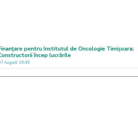
Finanțare pentru Institutul de Oncologie Timișoara:
Constructorii încep lucrările
07 August, 19:49