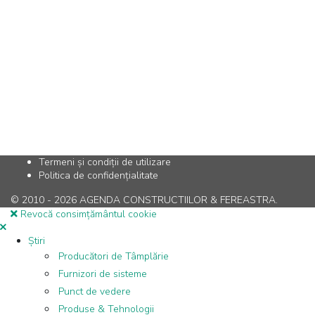
Termeni și condiții de utilizare
Politica de confidențialitate
© 2010 - 2026 AGENDA CONSTRUCTIILOR & FEREASTRA.
Revocă consimțământul cookie
Știri
Producători de Tâmplărie
Furnizori de sisteme
Punct de vedere
Produse & Tehnologii