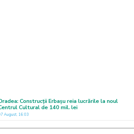
Oradea: Construcții Erbașu reia lucrările la noul
Centrul Cultural de 140 mil. lei
07 August, 16:03