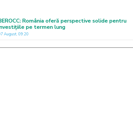
BEROCC: România oferă perspective solide pentru
investițiile pe termen lung
07 August, 09:20