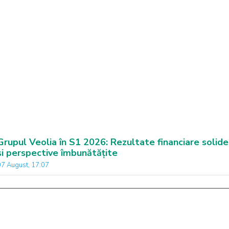
Grupul Veolia în S1 2026: Rezultate financiare solide
și perspective îmbunătățite
07 August, 17:07