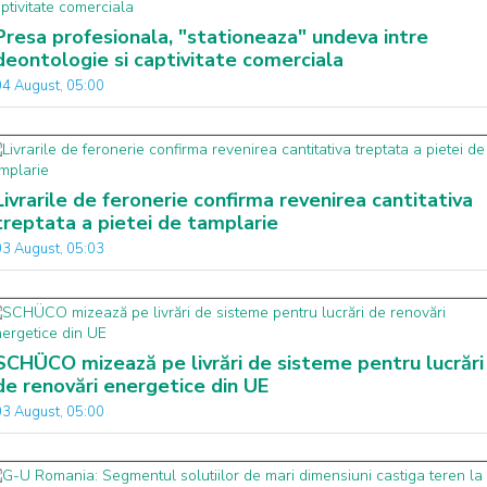
Presa profesionala, "stationeaza" undeva intre
deontologie si captivitate comerciala
04 August, 05:00
Livrarile de feronerie confirma revenirea cantitativa
treptata a pietei de tamplarie
03 August, 05:03
SCHÜCO mizează pe livrări de sisteme pentru lucrări
de renovări energetice din UE
03 August, 05:00