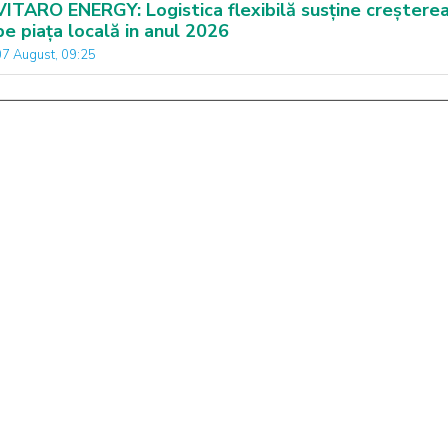
VITARO ENERGY: Logistica flexibilă susține creștere
pe piața locală in anul 2026
07 August, 09:25