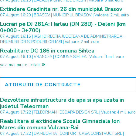
07 August, 16:25 | BACAU | MUNICIPIUL ONESTI | Valoare: 3 mil. euro
Extindere Gradinita nr. 26 din municipiul Brasov
07 August, 16:20 | BRASOV | MUNICIPIUL BRASOV | Valoare: 2 mil. euro
Lucrari pe DJ 281A: Harlau (DN 28B) - Deleni (km
0+000 - 3+700)
07 August, 16:15 | IASI | DIRECTIA JUDETEANA DE ADMINISTRARE A
DRUMURILOR SI PODURILOR IASI | Valoare: 2 mil. euro
Reabilitare DC 186 in comuna Sihlea
07 August, 16:10 | VRANCEA | COMUNA SIHLEA | Valoare: 1 mil. euro
vezi mai multe licitatii
ATRIBUIRI DE CONTRACTE
Dezvoltare infrastructura de apa si apa uzata in
judetul Teleorman
07 August, 17:22 | TELEORMAN | ECOAPA DESIGN SRL | Valoare: 4 mil. euro
Reabilitare si extindere Scoala Gimnaziala Ion
Mares din comuna Vulcana-Bai
07 August, 17:22 | DAMBOVITA | CONFORT CASA CONSTRUCT SRL |