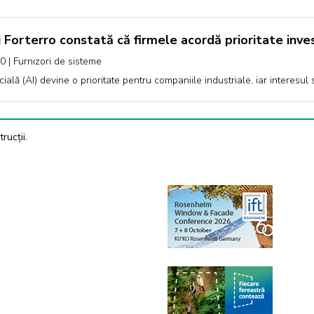
 Forterro constată că firmele acordă prioritate invest
00
|
Furnizori de sisteme
ficială (AI) devine o prioritate pentru companiile industriale, iar interes
rucții.