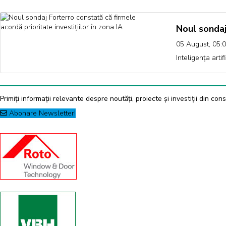
Noul sondaj
05 August, 05:
Inteligența arti
Primiți informații relevante despre noutăți, proiecte și investiții din const
Abonare Newsletter!