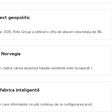
text geopolitic
r 2025, Roto Group a obtinut o cifra de afaceri neta totala de 86…
n Norvegia
n cadrul căreia aluminiul fațadei existente este recuperat, r…
fabrica inteligentă
in care informațiile circulă continuu de la configurarea prod…