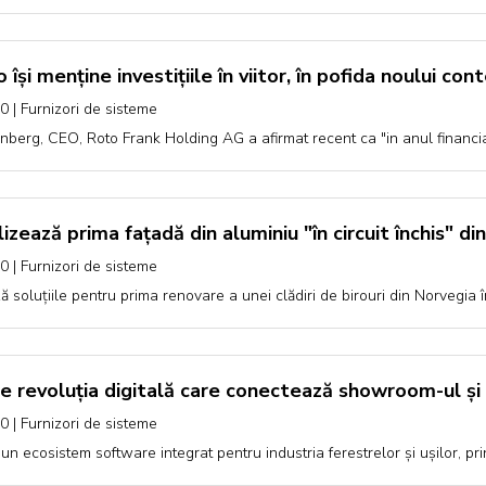
își menține investițiile în viitor, în pofida noului con
00
|
Furnizori de sisteme
berg, CEO, Roto Frank Holding AG a afirmat recent ca "in anul financia
zează prima fațadă din aluminiu "în circuit închis" di
00
|
Furnizori de sisteme
 soluțiile pentru prima renovare a unei clădiri de birouri din Norvegia î
e revoluția digitală care conectează showroom-ul și 
00
|
Furnizori de sisteme
un ecosistem software integrat pentru industria ferestrelor și ușilor, pr