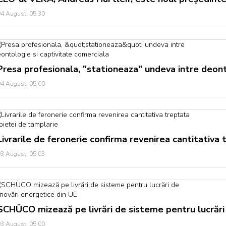
4 August, 05:30
Presa profesionala, "stationeaza" undeva intre deont
4 August, 05:00
Livrarile de feronerie confirma revenirea cantitativa
3 August, 05:03
SCHÜCO mizează pe livrări de sisteme pentru lucrări
3 August, 05:00