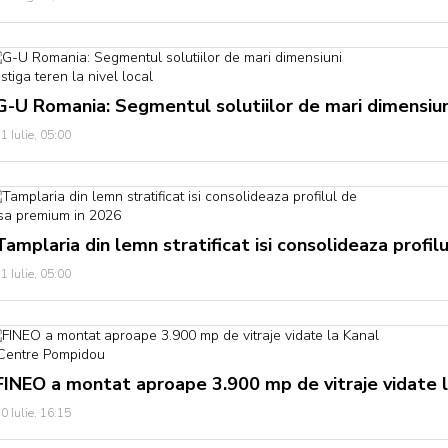
G-U Romania: Segmentul solutiilor de mari dimensiuni
1 Iulie, 05:00
Tamplaria din lemn stratificat isi consolideaza profi
1 Iulie, 05:00
FINEO a montat aproape 3.900 mp de vitraje vidate 
0 Iulie, 16:15