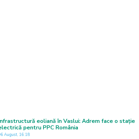
Infrastructură eoliană în Vaslui: Adrem face o stație
electrică pentru PPC România
06 August, 16:18