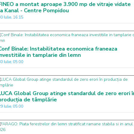
FINEO a montat aproape 3.900 mp de vitraje vidate
la Kanal - Centre Pompidou
0 Iulie, 16:15
Conf Binale: Instabilitatea economica franeaza
investitiile in tamplarie din lemn
0 Iulie, 05:00
LUCA Global Group atinge standardul de zero erori î
producția de tâmplărie
9 Iulie, 05:00