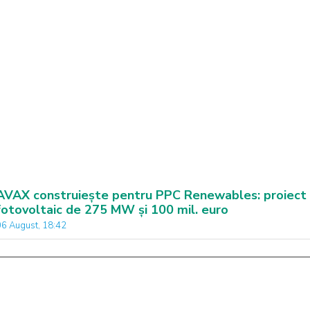
AVAX construiește pentru PPC Renewables: proiect
fotovoltaic de 275 MW și 100 mil. euro
06 August, 18:42