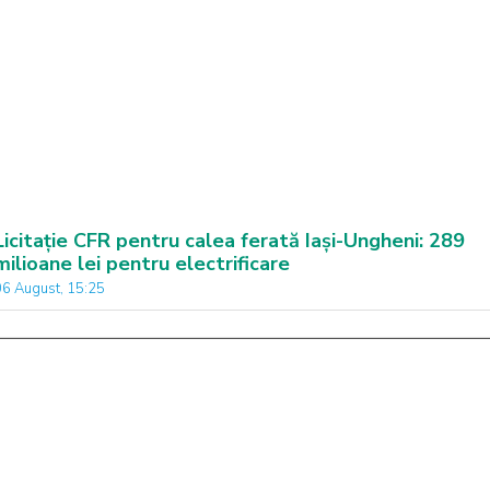
Licitație CFR pentru calea ferată Iași-Ungheni: 289
milioane lei pentru electrificare
06 August, 15:25