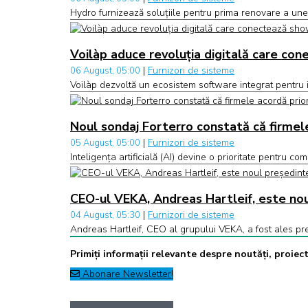
Hydro furnizează soluțiile pentru prima renovare a unei 
Voilàp aduce revoluția digitală care con
|
Furnizori de sisteme
06 August, 05:00
Voilàp dezvoltă un ecosistem software integrat pentru in
Noul sondaj Forterro constată că firmele 
|
Furnizori de sisteme
05 August, 05:00
Inteligența artificială (AI) devine o prioritate pentru c
CEO-ul VEKA, Andreas Hartleif, este nou
|
Furnizori de sisteme
04 August, 05:30
Andreas Hartleif, CEO al grupului VEKA, a fost ales 
Primiți informații relevante despre noutăți, proiecte
Abonare Newsletter!