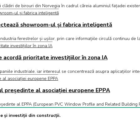
clădiri de birouri din Norvegia în cadrul căreia aluminiul fațadei existe
ectează showroom-ul și fabrica inteligentă
dustria ferestrelor și ușilor, prin care informațiile circulă continuu de
acordă prioritate investițiilor în zona IA
ompaniile industriale, iar interesul se concentrează asupra aplicațiilor in
l președinte al asociației europene EPPA
președinte al EPPA (European PVC Window Profile and Related Building 
 și investiții din construcții.