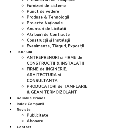
Producători de Tâmplărie
Furnizori de sisteme
Punct de vedere
Produse & Tehnologii
Proiecte Naționale
Anunturi de Licitatii
Atribuiri de Contracte
Construcții și Instalații
Evenimente, Târguri, Expoziții
TOP 500
ANTREPRENORI si FIRME de
CONSTRUCTII & INSTALATII
FIRME de INGINERIE,
ARHITECTURA si
CONSULTANTA
PRODUCATORI de TAMPLARIE
& GEAM TERMOIZOLANT
Reliable Brands
Index Companii
Reviste
Publicitate
Abonare
Contact