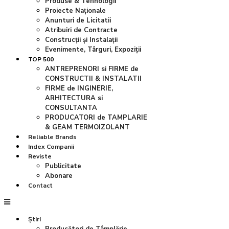
Produse & Tehnologii
Proiecte Naționale
Anunturi de Licitatii
Atribuiri de Contracte
Construcții și Instalații
Evenimente, Târguri, Expoziții
TOP 500
ANTREPRENORI si FIRME de
CONSTRUCTII & INSTALATII
FIRME de INGINERIE,
ARHITECTURA si
CONSULTANTA
PRODUCATORI de TAMPLARIE
& GEAM TERMOIZOLANT
Reliable Brands
Index Companii
Reviste
Publicitate
Abonare
Contact
Știri