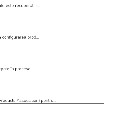
nte este recuperat, r…
 la configurarea prod…
tegrate în procese…
Products Association) pentru…