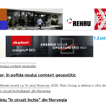
TÂMP
tor, în pofida noului context geopolitic
mat recent ca "in anul financiar 2025, Roto Group a obtinut o cifra de
u "în circuit închis" din Norvegia