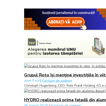
Grupul Roto își menține investițiile în vii
|
Furnizori de sisteme
acum 5 ore
Christoph Hugenberg, CEO, Roto Frank Holding AG a afir
HYDRO realizează prima fațadă din alumini
|
Furnizori de sisteme
06 August, 05:00