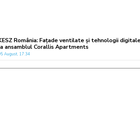
KESZ România: Fațade ventilate și tehnologii digital
la ansamblul Corallis Apartments
05 August, 17:34