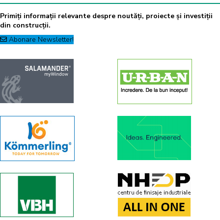
Primiți informații relevante despre noutăți, proiecte și investiții
din construcții.
Abonare Newsletter!