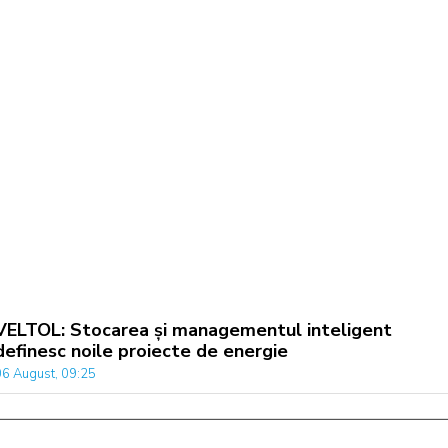
VELTOL: Stocarea și managementul inteligent
definesc noile proiecte de energie
06 August, 09:25