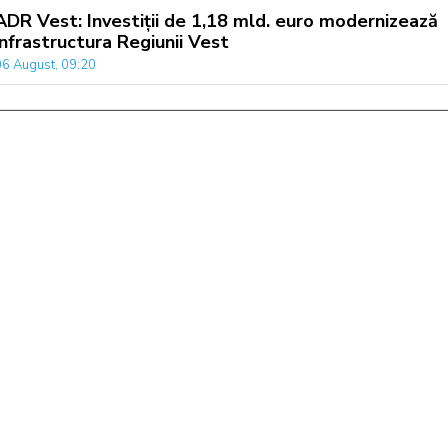
ADR Vest: Investiții de 1,18 mld. euro modernizează
infrastructura Regiunii Vest
06 August, 09:20