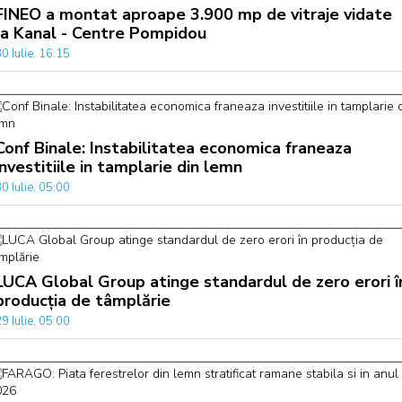
FINEO a montat aproape 3.900 mp de vitraje vidate
la Kanal - Centre Pompidou
0 Iulie, 16:15
Conf Binale: Instabilitatea economica franeaza
investitiile in tamplarie din lemn
0 Iulie, 05:00
LUCA Global Group atinge standardul de zero erori î
producția de tâmplărie
9 Iulie, 05:00