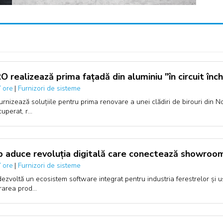
 realizează prima fațadă din aluminiu "în circuit înch
|
Furnizori de sisteme
 ore
urnizează soluțiile pentru prima renovare a unei clădiri de birouri din N
cuperat, r…
p aduce revoluția digitală care conectează showroom-
|
Furnizori de sisteme
 ore
dezvoltă un ecosistem software integrat pentru industria ferestrelor și uși
rarea prod…