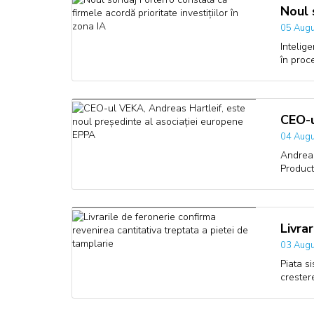
Noul 
05 Augu
Intelige
în proc
CEO-u
04 Augu
Andreas
Product
Livra
03 Augu
Piata s
creste