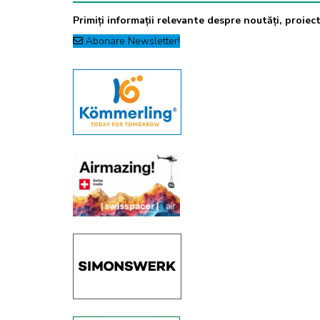
Primiți informații relevante despre noutăți, proiecte
Abonare Newsletter!