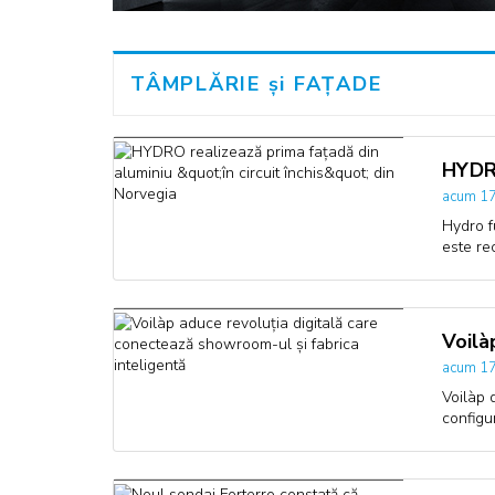
TÂMPLĂRIE și FAȚADE
HYDRO
acum 17
Hydro f
este re
Voilà
acum 17
Voilàp 
configu