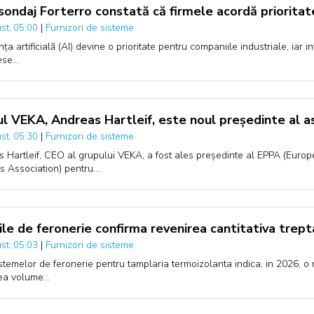
sondaj Forterro constată că firmele acordă prioritate 
|
Furnizori de sisteme
st, 05:00
nța artificială (AI) devine o prioritate pentru companiile industriale, iar
ese…
l VEKA, Andreas Hartleif, este noul președinte al a
|
Furnizori de sisteme
st, 05:30
 Hartleif, CEO al grupului VEKA, a fost ales președinte al EPPA (Eur
s Association) pentru…
rile de feronerie confirma revenirea cantitativa trep
|
Furnizori de sisteme
st, 05:03
istemelor de feronerie pentru tamplaria termoizolanta indica, in 2026, o r
rea volume…