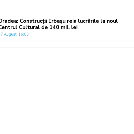
Oradea: Construcții Erbașu reia lucrările la noul
Centrul Cultural de 140 mil. lei
07 August, 16:03