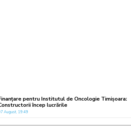
Finanțare pentru Institutul de Oncologie Timișoara:
Constructorii încep lucrările
07 August, 19:49