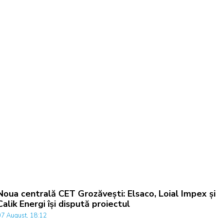
Noua centrală CET Grozăvești: Elsaco, Loial Impex și
Calik Energi își dispută proiectul
07 August, 18:12