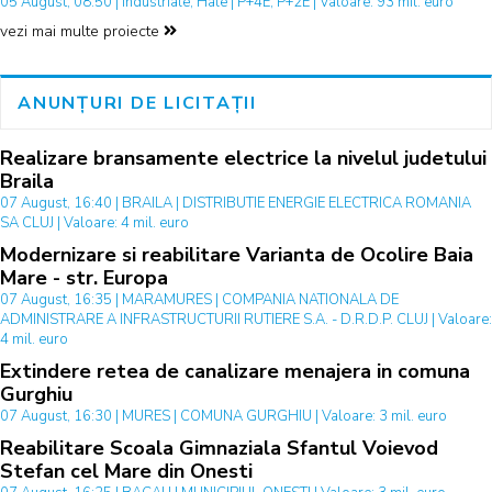
05 August, 08:50 | Industriale, Hale | P+4E, P+2E | Valoare: 93 mil. euro
vezi mai multe proiecte
ANUNȚURI DE LICITAȚII
Realizare bransamente electrice la nivelul judetului
Braila
07 August, 16:40 | BRAILA | DISTRIBUTIE ENERGIE ELECTRICA ROMANIA
SA CLUJ | Valoare: 4 mil. euro
Modernizare si reabilitare Varianta de Ocolire Baia
Mare - str. Europa
07 August, 16:35 | MARAMURES | COMPANIA NATIONALA DE
ADMINISTRARE A INFRASTRUCTURII RUTIERE S.A. - D.R.D.P. CLUJ | Valoare:
4 mil. euro
Extindere retea de canalizare menajera in comuna
Gurghiu
07 August, 16:30 | MURES | COMUNA GURGHIU | Valoare: 3 mil. euro
Reabilitare Scoala Gimnaziala Sfantul Voievod
Stefan cel Mare din Onesti