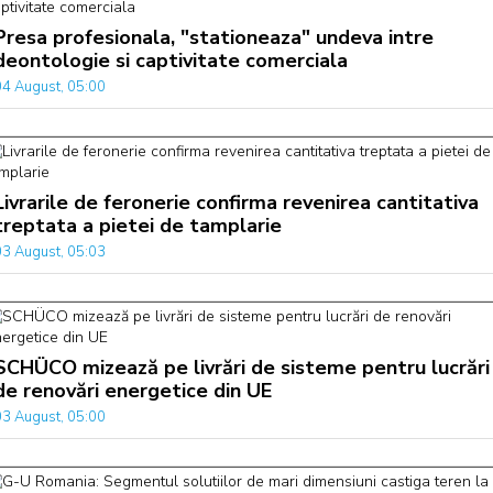
Presa profesionala, "stationeaza" undeva intre
deontologie si captivitate comerciala
04 August, 05:00
Livrarile de feronerie confirma revenirea cantitativa
treptata a pietei de tamplarie
03 August, 05:03
SCHÜCO mizează pe livrări de sisteme pentru lucrări
de renovări energetice din UE
03 August, 05:00