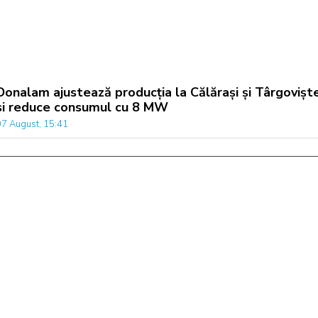
Donalam ajustează producția la Călărași și Târgovișt
si reduce consumul cu 8 MW
07 August, 15:41