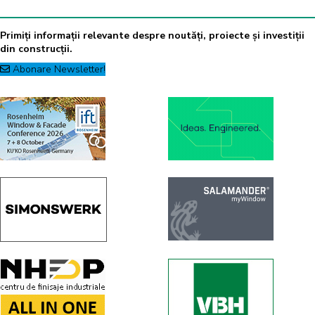
Primiți informații relevante despre noutăți, proiecte și investiții
din construcții.
Abonare Newsletter!