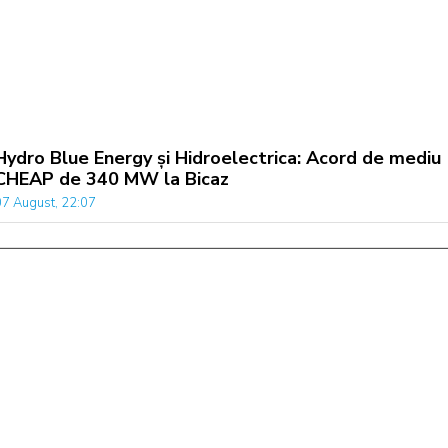
Hydro Blue Energy și Hidroelectrica: Acord de mediu
CHEAP de 340 MW la Bicaz
07 August, 22:07