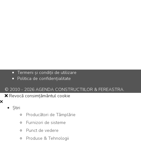
Termeni și condiții de utilizare
Politica de confidențialitate
© 2010 - 2026 AGENDA CONSTRUCTIILOR & FEREASTRA.
Revocă consimțământul cookie
Știri
Producători de Tâmplărie
Furnizori de sisteme
Punct de vedere
Produse & Tehnologii