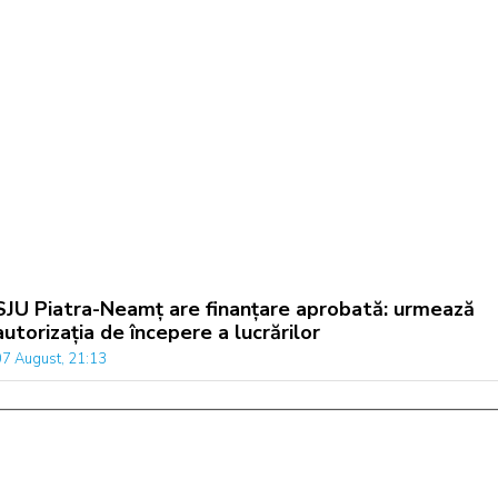
SJU Piatra-Neamț are finanțare aprobată: urmează
autorizația de începere a lucrărilor
07 August, 21:13