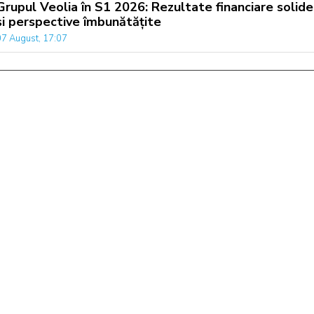
Grupul Veolia în S1 2026: Rezultate financiare solide
și perspective îmbunătățite
07 August, 17:07