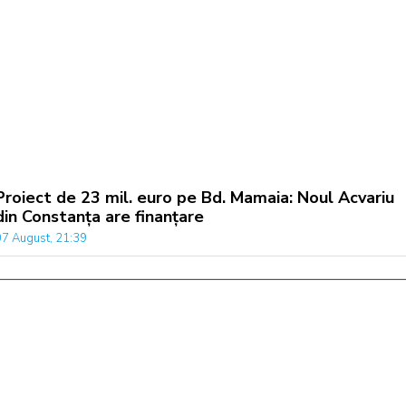
Proiect de 23 mil. euro pe Bd. Mamaia: Noul Acvariu
din Constanța are finanțare
07 August, 21:39