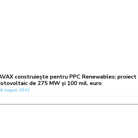
AVAX construiește pentru PPC Renewables: proiect
fotovoltaic de 275 MW și 100 mil. euro
06 August, 18:42