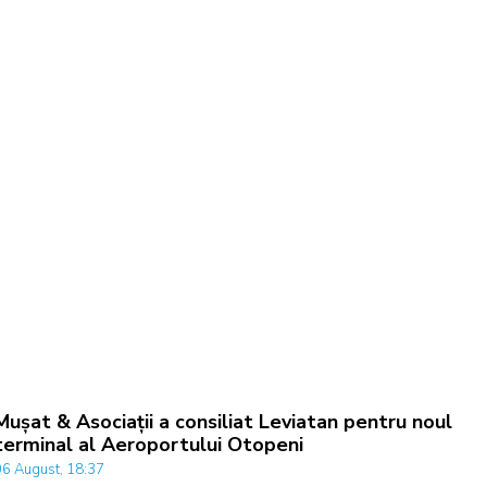
Mușat & Asociații a consiliat Leviatan pentru noul
terminal al Aeroportului Otopeni
06 August, 18:37