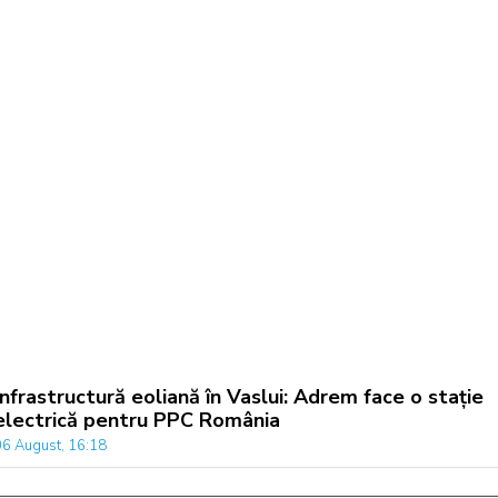
Infrastructură eoliană în Vaslui: Adrem face o stație
electrică pentru PPC România
06 August, 16:18