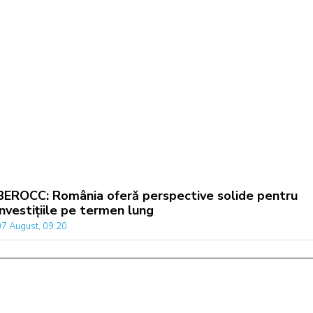
BEROCC: România oferă perspective solide pentru
investițiile pe termen lung
07 August, 09:20