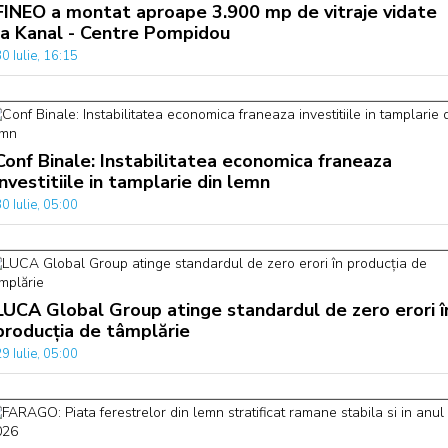
FINEO a montat aproape 3.900 mp de vitraje vidate
la Kanal - Centre Pompidou
0 Iulie, 16:15
Conf Binale: Instabilitatea economica franeaza
investitiile in tamplarie din lemn
0 Iulie, 05:00
LUCA Global Group atinge standardul de zero erori î
producția de tâmplărie
9 Iulie, 05:00