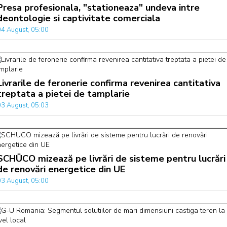
Presa profesionala, "stationeaza" undeva intre
deontologie si captivitate comerciala
04 August, 05:00
Livrarile de feronerie confirma revenirea cantitativa
treptata a pietei de tamplarie
03 August, 05:03
SCHÜCO mizează pe livrări de sisteme pentru lucrări
de renovări energetice din UE
03 August, 05:00