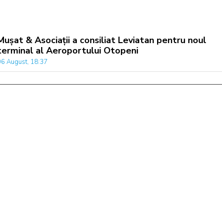
Mușat & Asociații a consiliat Leviatan pentru noul
terminal al Aeroportului Otopeni
06 August, 18:37