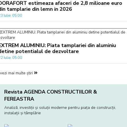
DORAFORT estimeaza afaceri de 2,8 milioane euro
din tamplarie din lemn in 2026
3 Iulie, 05:00
EXTREM ALUMINIU: Piata tamplariei din aluminiu
detine potentialul de dezvoltare
2 Iulie, 05:00
vezi mai multe știri
Revista AGENDA CONSTRUCTIILOR &
FEREASTRA
Analiză, investiţii și soluţii moderne pentru piaţa de construcţii,
instalaţii și tâmplărie