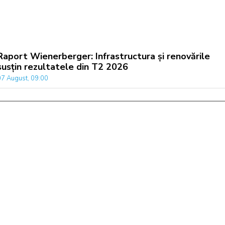
Raport Wienerberger: Infrastructura și renovările
susțin rezultatele din T2 2026
07 August, 09:00