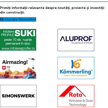
Primiți informații relevante despre noutăți, proiecte și investiții
din construcții.
Abonare Newsletter!