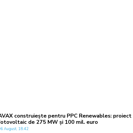
AVAX construiește pentru PPC Renewables: proiect
fotovoltaic de 275 MW și 100 mil. euro
06 August, 18:42