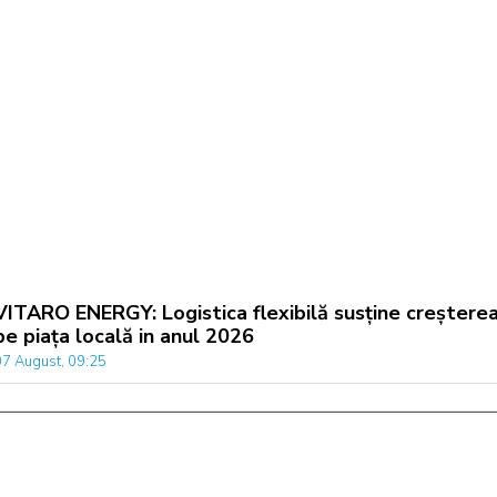
VITARO ENERGY: Logistica flexibilă susține creștere
pe piața locală in anul 2026
07 August, 09:25