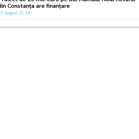
din Constanța are finanțare
07 August, 21:39