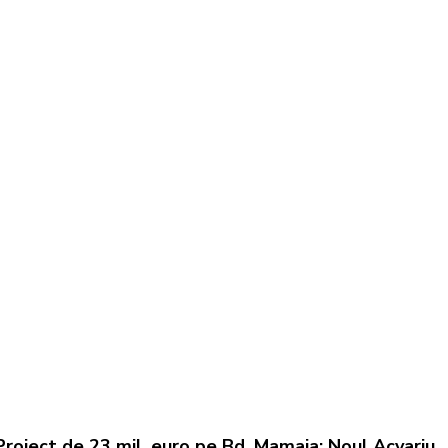
Proiect de 23 mil. euro pe Bd. Mamaia: Noul Acvariu