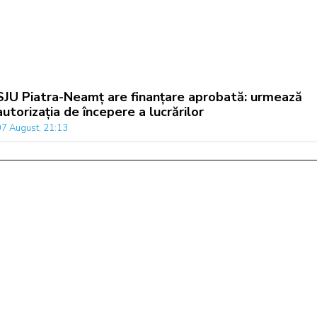
SJU Piatra-Neamț are finanțare aprobată: urmează
autorizația de începere a lucrărilor
07 August, 21:13