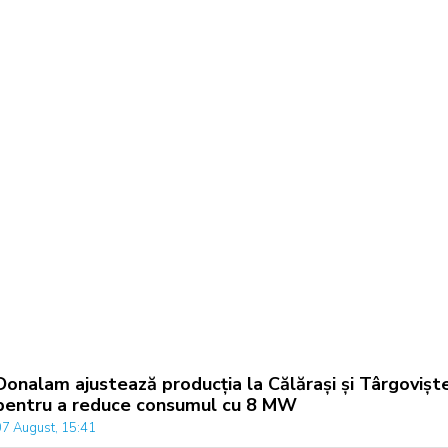
Donalam ajustează producția la Călărași și Târgovișt
pentru a reduce consumul cu 8 MW
07 August, 15:41