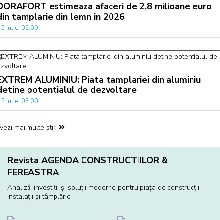
DORAFORT estimeaza afaceri de 2,8 milioane euro
din tamplarie din lemn in 2026
3 Iulie, 05:00
EXTREM ALUMINIU: Piata tamplariei din aluminiu
detine potentialul de dezvoltare
2 Iulie, 05:00
vezi mai multe știri
Revista AGENDA CONSTRUCTIILOR &
FEREASTRA
Analiză, investiţii și soluţii moderne pentru piaţa de construcţii,
instalaţii și tâmplărie