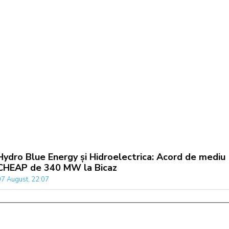
Hydro Blue Energy și Hidroelectrica: Acord de mediu
CHEAP de 340 MW la Bicaz
07 August, 22:07