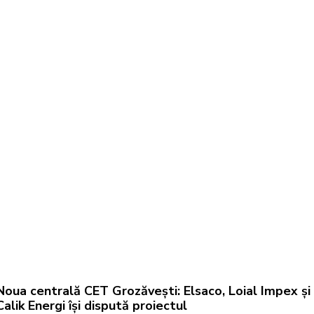
Noua centrală CET Grozăvești: Elsaco, Loial Impex și
Calik Energi își dispută proiectul