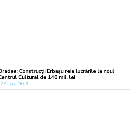
Oradea: Construcții Erbașu reia lucrările la noul
Centrul Cultural de 140 mil. lei
07 August, 16:03