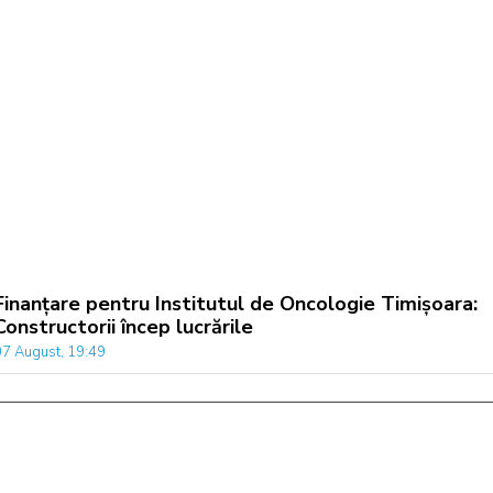
Finanțare pentru Institutul de Oncologie Timișoara:
Constructorii încep lucrările
07 August, 19:49