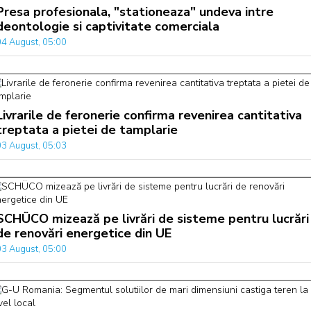
Presa profesionala, "stationeaza" undeva intre
deontologie si captivitate comerciala
04 August, 05:00
Livrarile de feronerie confirma revenirea cantitativa
treptata a pietei de tamplarie
03 August, 05:03
SCHÜCO mizează pe livrări de sisteme pentru lucrări
de renovări energetice din UE
03 August, 05:00