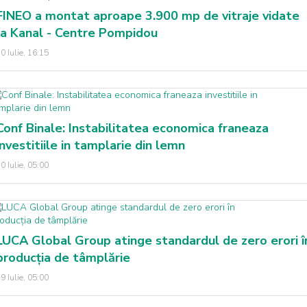
FINEO a montat aproape 3.900 mp de vitraje vidate
la Kanal - Centre Pompidou
0 Iulie, 16:15
Conf Binale: Instabilitatea economica franeaza
investitiile in tamplarie din lemn
0 Iulie, 05:00
LUCA Global Group atinge standardul de zero erori î
producția de tâmplărie
9 Iulie, 05:00