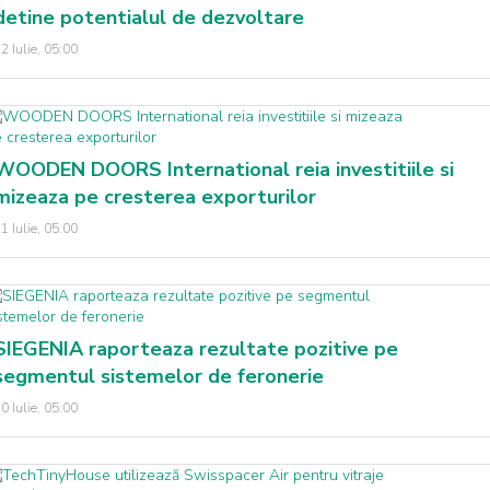
detine potentialul de dezvoltare
2 Iulie, 05:00
WOODEN DOORS International reia investitiile si
mizeaza pe cresterea exporturilor
1 Iulie, 05:00
SIEGENIA raporteaza rezultate pozitive pe
segmentul sistemelor de feronerie
0 Iulie, 05:00