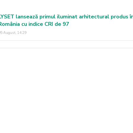
LYSET lansează primul iluminat arhitectural produs î
România cu indice CRI de 97
5 August, 14:29