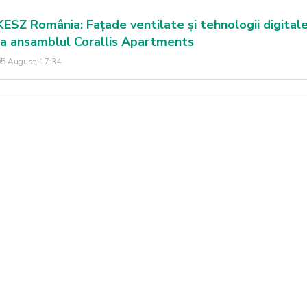
KESZ România: Fațade ventilate și tehnologii digital
la ansamblul Corallis Apartments
5 August, 17:34