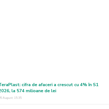
TeraPlast: cifra de afaceri a crescut cu 4% în S1
2026, la 574 milioane de lei
5 August, 15:35