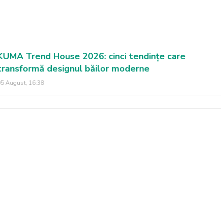
KUMA Trend House 2026: cinci tendințe care
transformă designul băilor moderne
5 August, 16:38