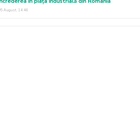
încrederea în piața industrială din România
5 August, 14:46