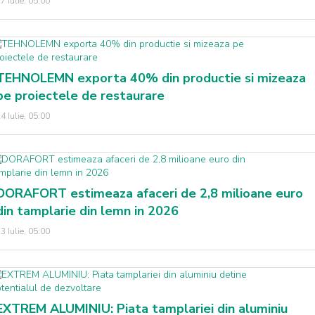
7 Iulie, 05:00
TEHNOLEMN exporta 40% din productie si mizeaza
pe proiectele de restaurare
4 Iulie, 05:00
DORAFORT estimeaza afaceri de 2,8 milioane euro
din tamplarie din lemn in 2026
3 Iulie, 05:00
EXTREM ALUMINIU: Piata tamplariei din aluminiu