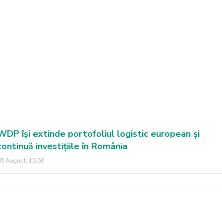
WDP își extinde portofoliul logistic european și
continuă investițiile în România
5 August, 15:56