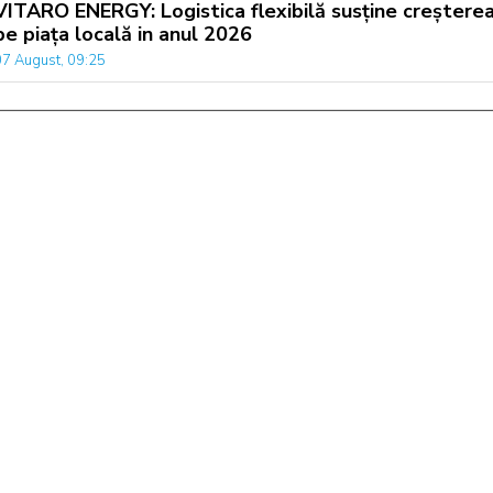
VITARO ENERGY: Logistica flexibilă susține creștere
pe piața locală in anul 2026
07 August, 09:25