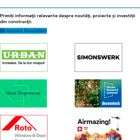
Primiți informații relevante despre noutăți, proiecte și investiții
din construcții.
Abonare Newsletter!