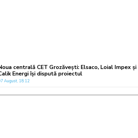
Noua centrală CET Grozăvești: Elsaco, Loial Impex și
Calik Energi își dispută proiectul
07 August, 18:12