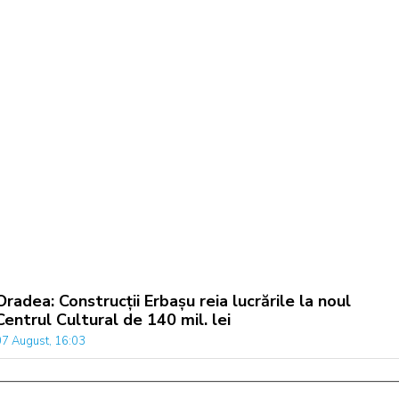
Oradea: Construcții Erbașu reia lucrările la noul
Centrul Cultural de 140 mil. lei
07 August, 16:03