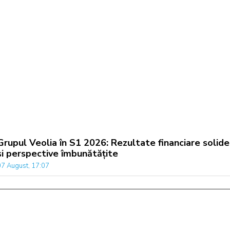
Grupul Veolia în S1 2026: Rezultate financiare solide
și perspective îmbunătățite
07 August, 17:07