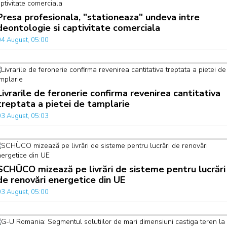
Presa profesionala, "stationeaza" undeva intre
deontologie si captivitate comerciala
04 August, 05:00
Livrarile de feronerie confirma revenirea cantitativa
treptata a pietei de tamplarie
03 August, 05:03
SCHÜCO mizează pe livrări de sisteme pentru lucrări
de renovări energetice din UE
03 August, 05:00