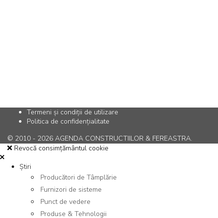
Termeni și condiții de utilizare
Politica de confidențialitate
© 2010 - 2026 AGENDA CONSTRUCTIILOR & FEREASTRA.
Revocă consimțământul cookie
Știri
Producători de Tâmplărie
Furnizori de sisteme
Punct de vedere
Produse & Tehnologii