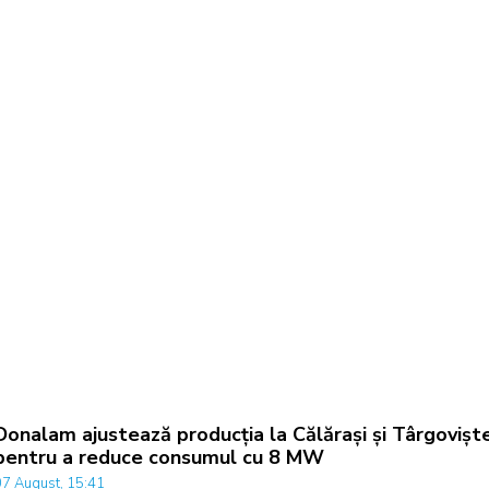
Donalam ajustează producția la Călărași și Târgovișt
pentru a reduce consumul cu 8 MW
07 August, 15:41