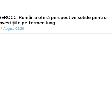
BEROCC: România oferă perspective solide pentru
investițiile pe termen lung
07 August, 09:20