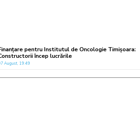
Finanțare pentru Institutul de Oncologie Timișoara:
Constructorii încep lucrările
07 August, 19:49