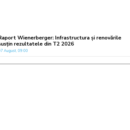
Raport Wienerberger: Infrastructura și renovările
susțin rezultatele din T2 2026
07 August, 09:00