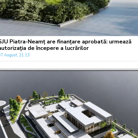
SJU Piatra-Neamț are finanțare aprobată: urmează
autorizația de începere a lucrărilor
07 August, 21:13