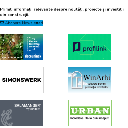
Primiți informații relevante despre noutăți, proiecte și investiții
din construcții.
Abonare Newsletter!