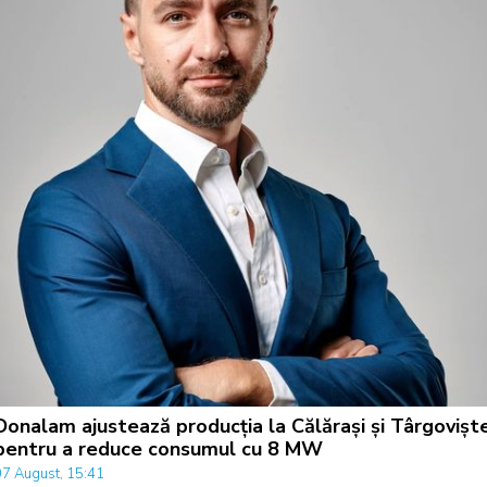
Donalam ajustează producția la Călărași și Târgovișt
pentru a reduce consumul cu 8 MW
07 August, 15:41