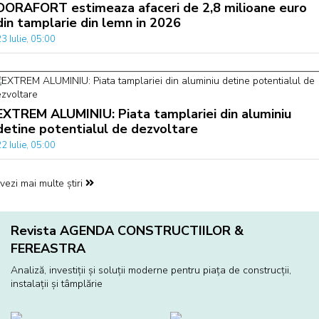
DORAFORT estimeaza afaceri de 2,8 milioane euro
din tamplarie din lemn in 2026
3 Iulie, 05:00
EXTREM ALUMINIU: Piata tamplariei din aluminiu
detine potentialul de dezvoltare
2 Iulie, 05:00
vezi mai multe știri
Revista AGENDA CONSTRUCTIILOR &
FEREASTRA
Analiză, investiţii și soluţii moderne pentru piaţa de construcţii,
instalaţii și tâmplărie