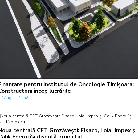
Finanțare pentru Institutul de Oncologie Timișoara:
Constructorii încep lucrările
07 August, 19:49
Noua centrală CET Grozăvești: Elsaco, Loial Impex și
Calik Energi își dispută proiectul