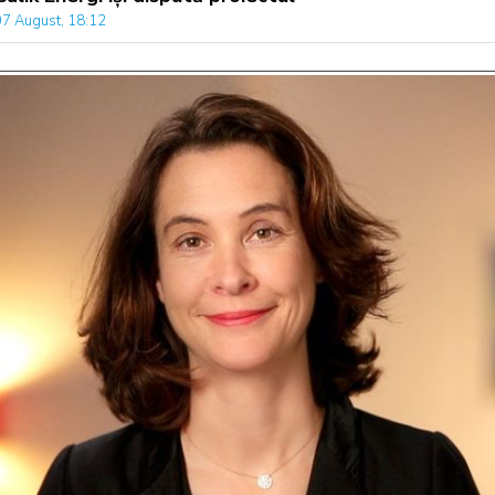
07 August, 18:12