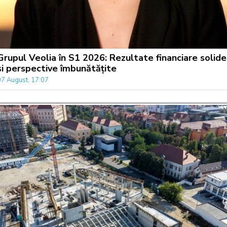
Grupul Veolia în S1 2026: Rezultate financiare solide
și perspective îmbunătățite
07 August, 17:07