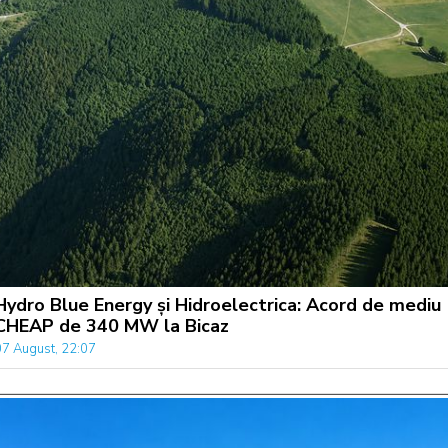
Hydro Blue Energy și Hidroelectrica: Acord de mediu
CHEAP de 340 MW la Bicaz
07 August, 22:07