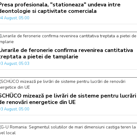
Presa profesionala, "stationeaza" undeva intre
deontologie si captivitate comerciala
04 August, 05:00
Livrarile de feronerie confirma revenirea cantitativa
treptata a pietei de tamplarie
03 August, 05:03
SCHÜCO mizează pe livrări de sisteme pentru lucrări
de renovări energetice din UE
03 August, 05:00