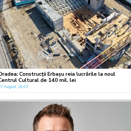
Oradea: Construcții Erbașu reia lucrările la noul
Centrul Cultural de 140 mil. lei
07 August, 16:03