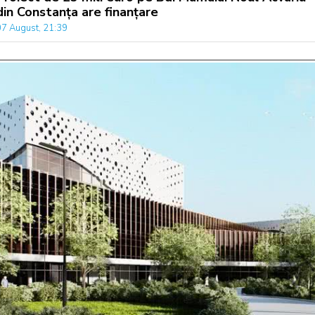
din Constanța are finanțare
07 August, 21:39