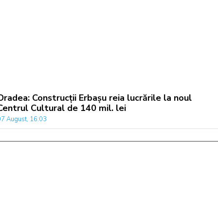
Oradea: Construcții Erbașu reia lucrările la noul
Centrul Cultural de 140 mil. lei
07 August, 16:03