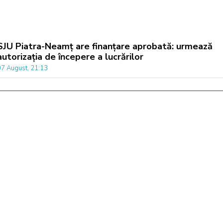
SJU Piatra-Neamț are finanțare aprobată: urmează
autorizația de începere a lucrărilor
07 August, 21:13