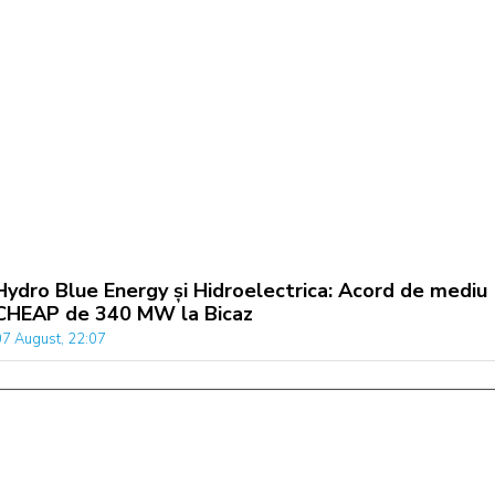
Hydro Blue Energy și Hidroelectrica: Acord de mediu
CHEAP de 340 MW la Bicaz
07 August, 22:07