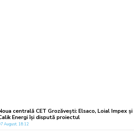
Noua centrală CET Grozăvești: Elsaco, Loial Impex și
Calik Energi își dispută proiectul
07 August, 18:12