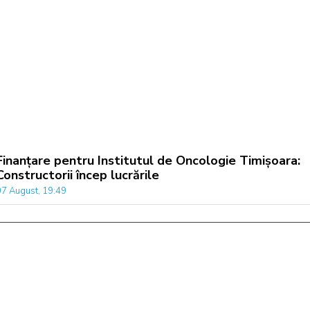
Finanțare pentru Institutul de Oncologie Timișoara:
Constructorii încep lucrările
07 August, 19:49