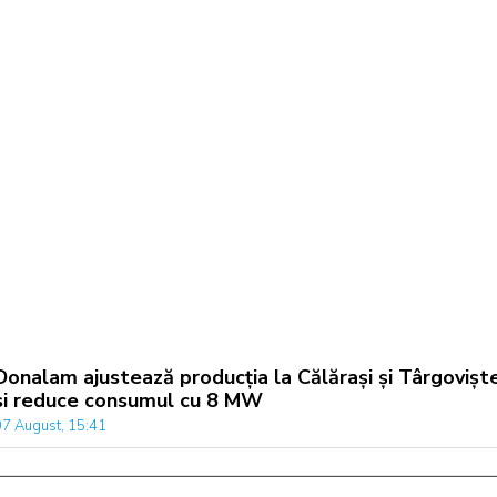
Donalam ajustează producția la Călărași și Târgovișt
si reduce consumul cu 8 MW
07 August, 15:41