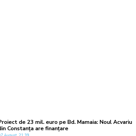
Proiect de 23 mil. euro pe Bd. Mamaia: Noul Acvariu
din Constanța are finanțare
07 August, 21:39