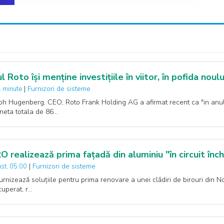
l Roto își menține investițiile în viitor, în pofida nou
|
Furnizori de sisteme
 minute
ph Hugenberg, CEO, Roto Frank Holding AG a afirmat recent ca "in anul 
 neta totala de 86…
 realizează prima fațadă din aluminiu "în circuit înch
|
Furnizori de sisteme
st, 05:00
urnizează soluțiile pentru prima renovare a unei clădiri de birouri din N
cuperat, r…