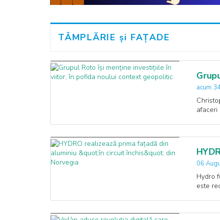
TÂMPLĂRIE și FAȚADE
Grupu
acum 34
Christo
afaceri
HYDRO
06 Augu
Hydro f
este re