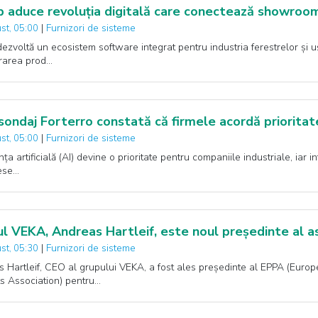
p aduce revoluția digitală care conectează showroom-
|
Furnizori de sisteme
st, 05:00
dezvoltă un ecosistem software integrat pentru industria ferestrelor și uși
rarea prod…
sondaj Forterro constată că firmele acordă prioritate 
|
Furnizori de sisteme
st, 05:00
nța artificială (AI) devine o prioritate pentru companiile industriale, iar
ese…
l VEKA, Andreas Hartleif, este noul președinte al a
|
Furnizori de sisteme
st, 05:30
 Hartleif, CEO al grupului VEKA, a fost ales președinte al EPPA (Eur
s Association) pentru…