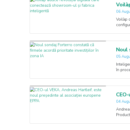
Voilà
06 Augu
Voilàp 
configu
Noul 
05 Augu
Intelige
în proc
CEO-u
04 Augu
Andreas
Product