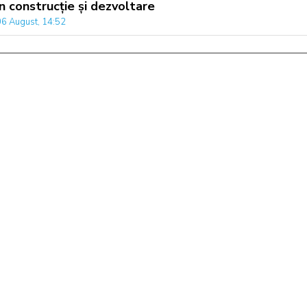
în construcție și dezvoltare
06 August, 14:52