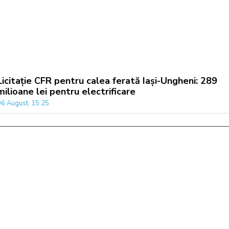
Licitație CFR pentru calea ferată Iași-Ungheni: 289
milioane lei pentru electrificare
06 August, 15:25