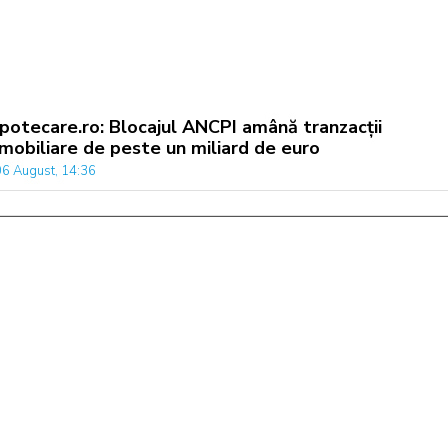
Ipotecare.ro: Blocajul ANCPI amână tranzacții
imobiliare de peste un miliard de euro
06 August, 14:36