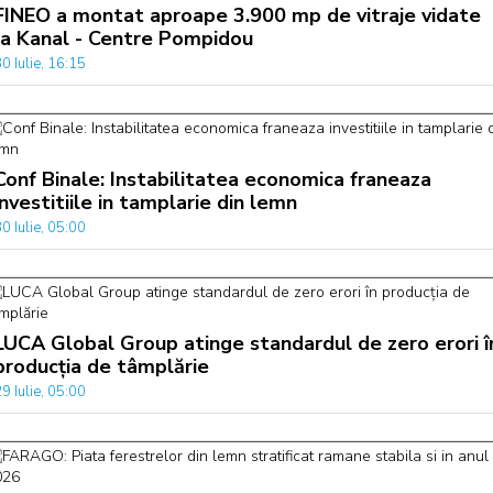
FINEO a montat aproape 3.900 mp de vitraje vidate
la Kanal - Centre Pompidou
0 Iulie, 16:15
Conf Binale: Instabilitatea economica franeaza
investitiile in tamplarie din lemn
0 Iulie, 05:00
LUCA Global Group atinge standardul de zero erori î
producția de tâmplărie
9 Iulie, 05:00