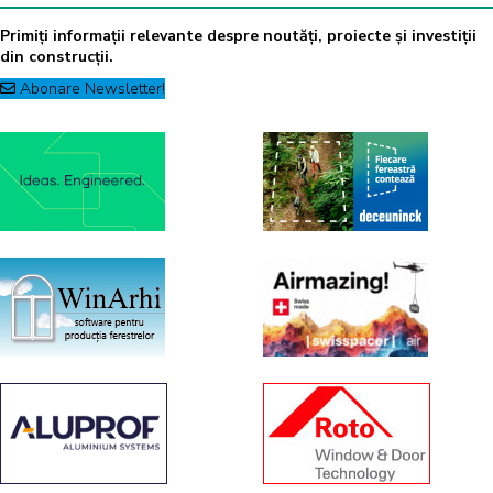
Primiți informații relevante despre noutăți, proiecte și investiții
din construcții.
Abonare Newsletter!