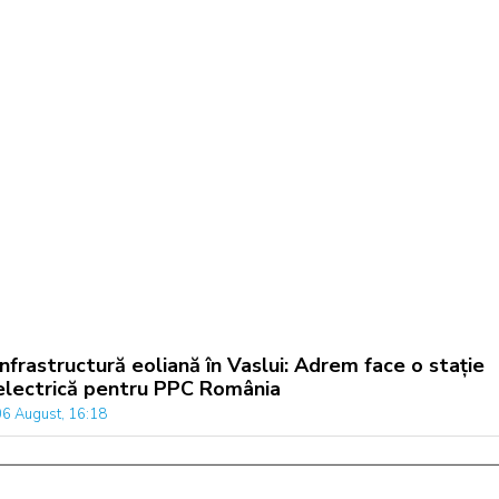
Infrastructură eoliană în Vaslui: Adrem face o stație
electrică pentru PPC România
06 August, 16:18