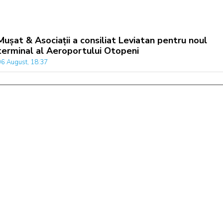
Mușat & Asociații a consiliat Leviatan pentru noul
terminal al Aeroportului Otopeni
06 August, 18:37