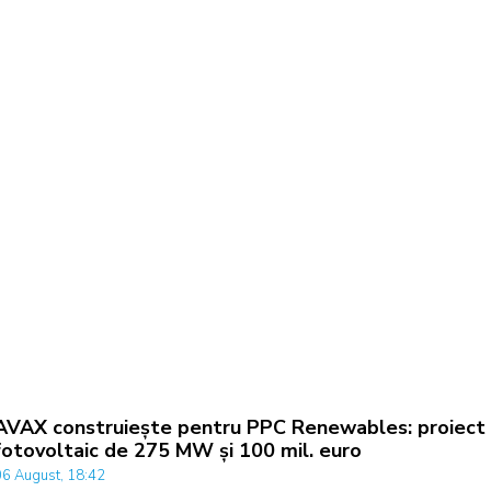
AVAX construiește pentru PPC Renewables: proiect
fotovoltaic de 275 MW și 100 mil. euro
06 August, 18:42