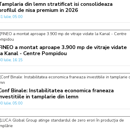
Tamplaria din lemn stratificat isi consolideaza
profilul de nisa premium in 2026
1 Iulie, 05:00
FINEO a montat aproape 3.900 mp de vitraje vidate
la Kanal - Centre Pompidou
0 Iulie, 16:15
Conf Binale: Instabilitatea economica franeaza
investitiile in tamplarie din lemn
0 Iulie, 05:00