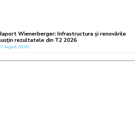
Raport Wienerberger: Infrastructura și renovările
susțin rezultatele din T2 2026
07 August, 09:00