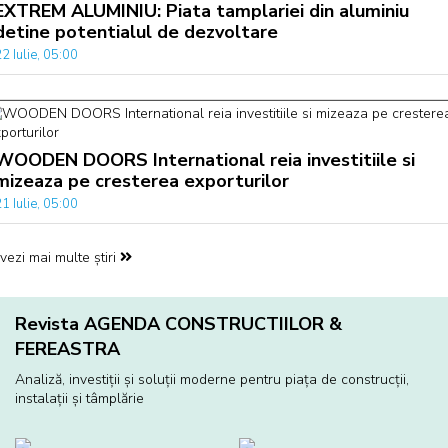
EXTREM ALUMINIU: Piata tamplariei din aluminiu
detine potentialul de dezvoltare
2 Iulie, 05:00
WOODEN DOORS International reia investitiile si
mizeaza pe cresterea exporturilor
1 Iulie, 05:00
vezi mai multe știri
Revista AGENDA CONSTRUCTIILOR &
FEREASTRA
Analiză, investiţii și soluţii moderne pentru piaţa de construcţii,
instalaţii și tâmplărie