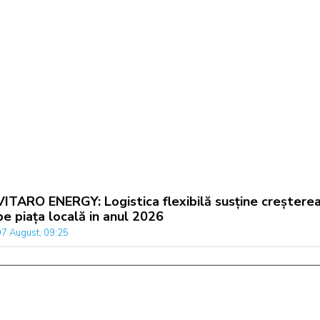
VITARO ENERGY: Logistica flexibilă susține creștere
pe piața locală in anul 2026
07 August, 09:25