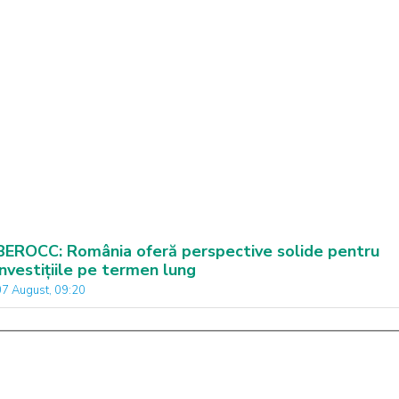
BEROCC: România oferă perspective solide pentru
investițiile pe termen lung
07 August, 09:20