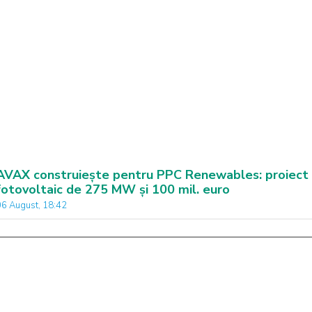
AVAX construiește pentru PPC Renewables: proiect
fotovoltaic de 275 MW și 100 mil. euro
06 August, 18:42