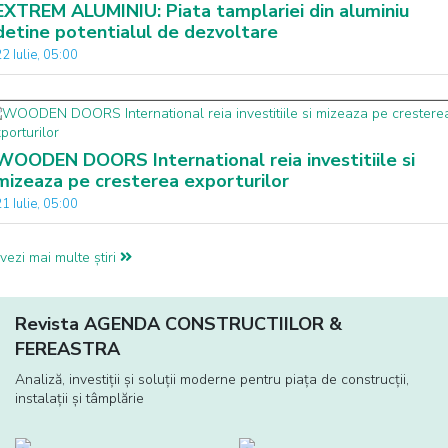
EXTREM ALUMINIU: Piata tamplariei din aluminiu
detine potentialul de dezvoltare
2 Iulie, 05:00
WOODEN DOORS International reia investitiile si
mizeaza pe cresterea exporturilor
1 Iulie, 05:00
vezi mai multe știri
Revista AGENDA CONSTRUCTIILOR &
FEREASTRA
Analiză, investiţii și soluţii moderne pentru piaţa de construcţii,
instalaţii și tâmplărie