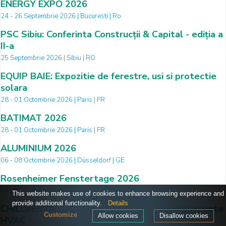
ENERGY EXPO 2026
24 - 26 Septembrie 2026 | Bucuresti | Ro
PSC Sibiu: Conferinta Construcții & Capital - ediția a
II-a
25 Septembrie 2026 | Sibiu | RO
EQUIP BAIE: Expozitie de ferestre, usi si protectie
solara
28 - 01 Octombrie 2026 | Paris | FR
BATIMAT 2026
28 - 01 Octombrie 2026 | Paris | FR
ALUMINIUM 2026
06 - 08 Octombrie 2026 | Düsseldorf | GE
Rosenheimer Fenstertage 2026
07 - 08 Octombrie 2026 | Rosenheim | DE
This website makes use of cookies to enhance browsing experience and
provide additional functionality.
Details
CHILLVENTA - Targul international de echipamente
Customize
Allow cookies
Disallow cookies
HVAC