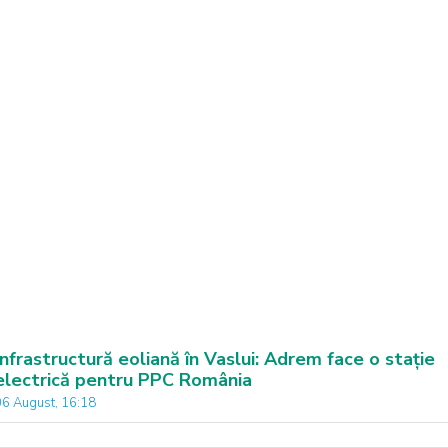
Infrastructură eoliană în Vaslui: Adrem face o stație
electrică pentru PPC România
06 August, 16:18