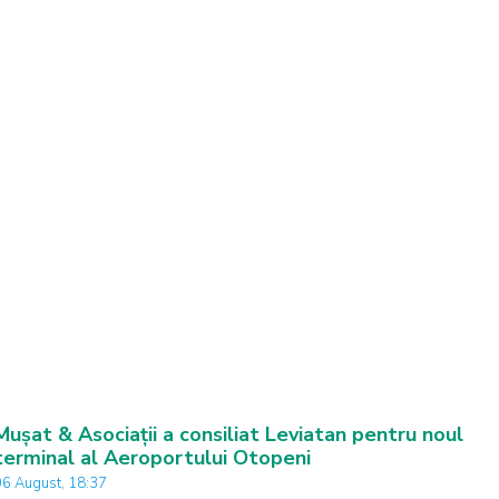
Mușat & Asociații a consiliat Leviatan pentru noul
terminal al Aeroportului Otopeni
06 August, 18:37