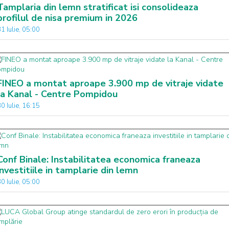
Tamplaria din lemn stratificat isi consolideaza
profilul de nisa premium in 2026
1 Iulie, 05:00
FINEO a montat aproape 3.900 mp de vitraje vidate
la Kanal - Centre Pompidou
0 Iulie, 16:15
Conf Binale: Instabilitatea economica franeaza
investitiile in tamplarie din lemn
0 Iulie, 05:00