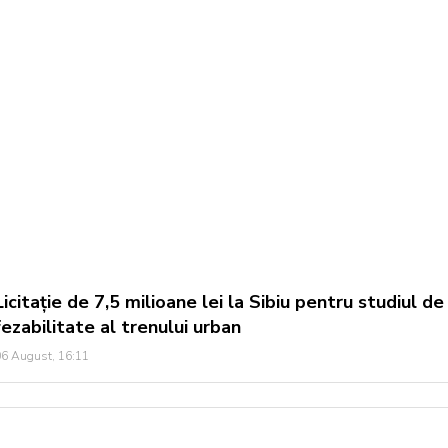
Licitație de 7,5 milioane lei la Sibiu pentru studiul de
fezabilitate al trenului urban
6 August, 16:11