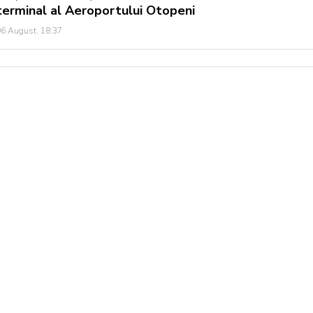
terminal al Aeroportului Otopeni
6 August, 18:37