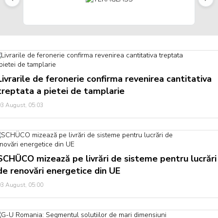
Livrarile de feronerie confirma revenirea cantitativa
treptata a pietei de tamplarie
3 August, 05:03
SCHÜCO mizează pe livrări de sisteme pentru lucrări
de renovări energetice din UE
3 August, 05:00