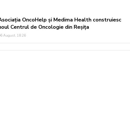
Asociația OncoHelp și Medima Health construiesc
noul Centrul de Oncologie din Reșița
6 August, 18:26