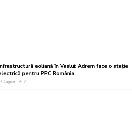
Infrastructură eoliană în Vaslui: Adrem face o stație
electrică pentru PPC România
6 August, 16:18