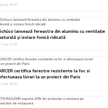
8 Iulie, 05:00
Schüco lansează fereastra din aluminiu cu ventilație
naturală și izolare fonică ridicată
7 Iulie, 17:53
ARCER certifica ferestre rezistente la foc si
efectueaza livrari la un proiect din Paris
7 Iulie, 05:00