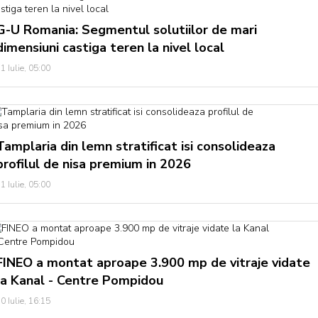
G-U Romania: Segmentul solutiilor de mari
dimensiuni castiga teren la nivel local
1 Iulie, 05:00
Tamplaria din lemn stratificat isi consolideaza
profilul de nisa premium in 2026
1 Iulie, 05:00
FINEO a montat aproape 3.900 mp de vitraje vidate
la Kanal - Centre Pompidou
0 Iulie, 16:15