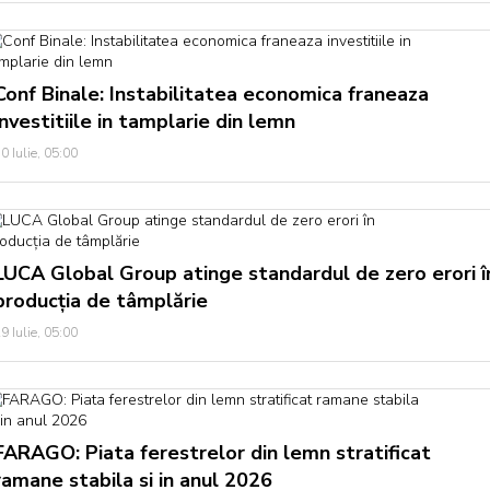
Conf Binale: Instabilitatea economica franeaza
investitiile in tamplarie din lemn
0 Iulie, 05:00
LUCA Global Group atinge standardul de zero erori î
producția de tâmplărie
9 Iulie, 05:00
FARAGO: Piata ferestrelor din lemn stratificat
ramane stabila si in anul 2026