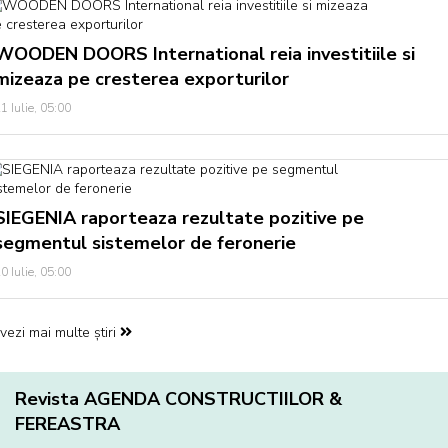
WOODEN DOORS International reia investitiile si
mizeaza pe cresterea exporturilor
1 Iulie, 05:00
SIEGENIA raporteaza rezultate pozitive pe
segmentul sistemelor de feronerie
0 Iulie, 05:00
vezi mai multe știri
Revista AGENDA CONSTRUCTIILOR &
FEREASTRA