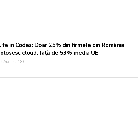
Life in Codes: Doar 25% din firmele din România
folosesc cloud, față de 53% media UE
6 August, 18:06