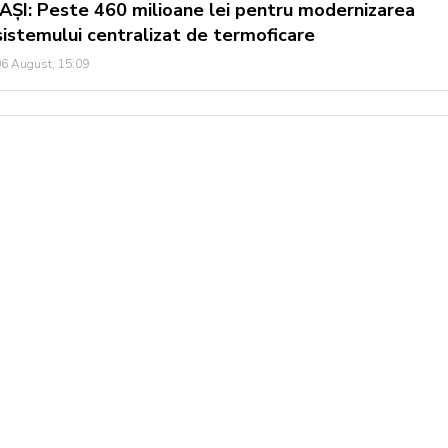
IAȘI: Peste 460 milioane lei pentru modernizarea
sistemului centralizat de termoficare
6 August, 15:09