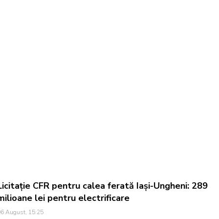
Licitație CFR pentru calea ferată Iași-Ungheni: 289
milioane lei pentru electrificare
6 August, 15:25