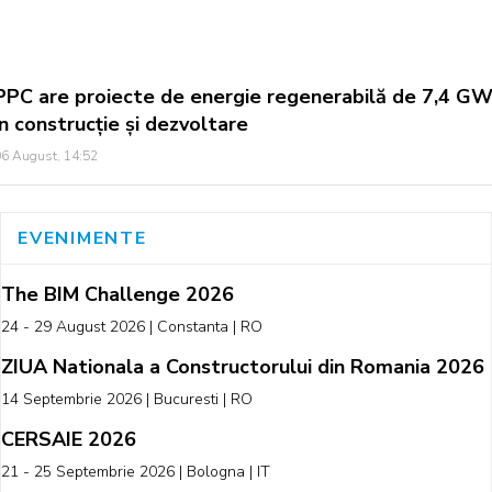
PPC are proiecte de energie regenerabilă de 7,4 G
în construcție și dezvoltare
6 August, 14:52
EVENIMENTE
The BIM Challenge 2026
24 - 29 August 2026 | Constanta | RO
ZIUA Nationala a Constructorului din Romania 2026
14 Septembrie 2026 | Bucuresti | RO
CERSAIE 2026
21 - 25 Septembrie 2026 | Bologna | IT