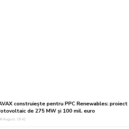
AVAX construiește pentru PPC Renewables: proiect
fotovoltaic de 275 MW și 100 mil. euro
6 August, 18:42