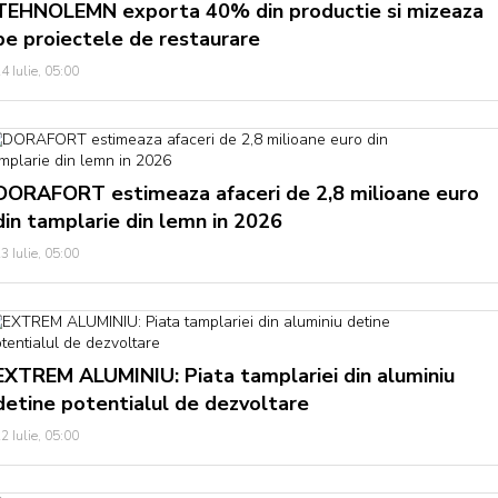
TEHNOLEMN exporta 40% din productie si mizeaza
pe proiectele de restaurare
4 Iulie, 05:00
DORAFORT estimeaza afaceri de 2,8 milioane euro
din tamplarie din lemn in 2026
3 Iulie, 05:00
EXTREM ALUMINIU: Piata tamplariei din aluminiu
detine potentialul de dezvoltare
2 Iulie, 05:00