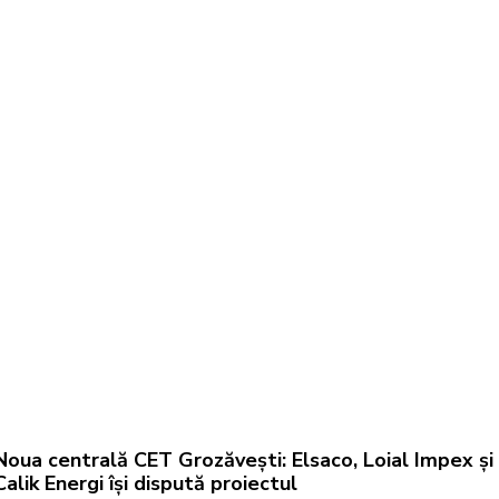
Noua centrală CET Grozăvești: Elsaco, Loial Impex și
Calik Energi își dispută proiectul