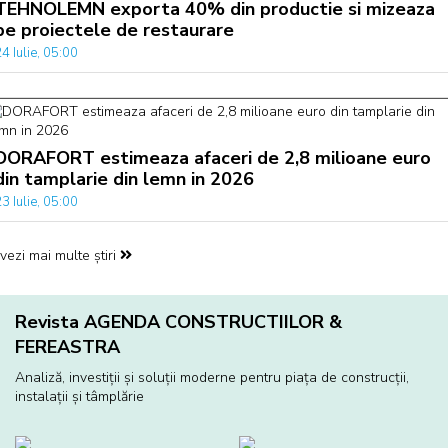
TEHNOLEMN exporta 40% din productie si mizeaza
pe proiectele de restaurare
4 Iulie, 05:00
DORAFORT estimeaza afaceri de 2,8 milioane euro
din tamplarie din lemn in 2026
3 Iulie, 05:00
vezi mai multe știri
Revista AGENDA CONSTRUCTIILOR &
FEREASTRA
Analiză, investiţii și soluţii moderne pentru piaţa de construcţii,
instalaţii și tâmplărie