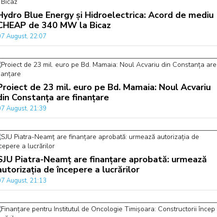
Hydro Blue Energy și Hidroelectrica: Acord de mediu
CHEAP de 340 MW la Bicaz
07 August, 22:07
Proiect de 23 mil. euro pe Bd. Mamaia: Noul Acvariu
din Constanța are finanțare
07 August, 21:39
SJU Piatra-Neamț are finanțare aprobată: urmează
autorizația de începere a lucrărilor
07 August, 21:13