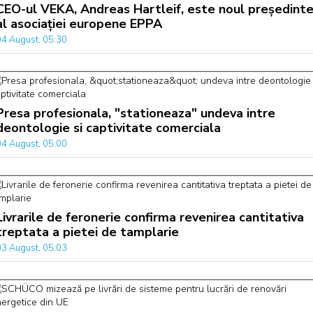
CEO-ul VEKA, Andreas Hartleif, este noul președint
al asociației europene EPPA
04 August, 05:30
Presa profesionala, "stationeaza" undeva intre
deontologie si captivitate comerciala
04 August, 05:00
Livrarile de feronerie confirma revenirea cantitativa
treptata a pietei de tamplarie
03 August, 05:03