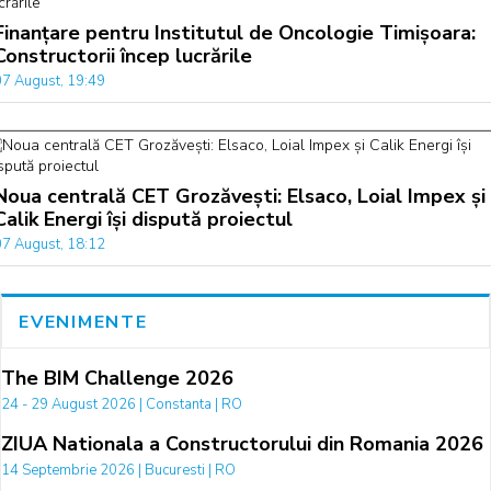
Finanțare pentru Institutul de Oncologie Timișoara:
Constructorii încep lucrările
07 August, 19:49
Noua centrală CET Grozăvești: Elsaco, Loial Impex și
Calik Energi își dispută proiectul
07 August, 18:12
EVENIMENTE
The BIM Challenge 2026
24 - 29 August 2026 | Constanta | RO
ZIUA Nationala a Constructorului din Romania 2026
14 Septembrie 2026 | Bucuresti | RO