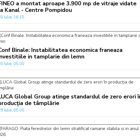
FINEO a montat aproape 3.900 mp de vitraje vidate
la Kanal - Centre Pompidou
0 Iulie, 16:15
Conf Binale: Instabilitatea economica franeaza
investitiile in tamplarie din lemn
0 Iulie, 05:00
LUCA Global Group atinge standardul de zero erori î
producția de tâmplărie
9 Iulie, 05:00