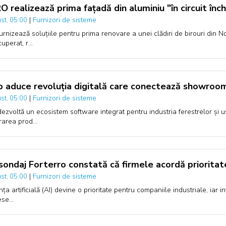
 realizează prima fațadă din aluminiu "în circuit înch
|
Furnizori de sisteme
st, 05:00
urnizează soluțiile pentru prima renovare a unei clădiri de birouri din N
cuperat, r…
p aduce revoluția digitală care conectează showroom-
|
Furnizori de sisteme
st, 05:00
dezvoltă un ecosistem software integrat pentru industria ferestrelor și uși
rarea prod…
sondaj Forterro constată că firmele acordă prioritate 
|
Furnizori de sisteme
st, 05:00
nța artificială (AI) devine o prioritate pentru companiile industriale, iar
ese…