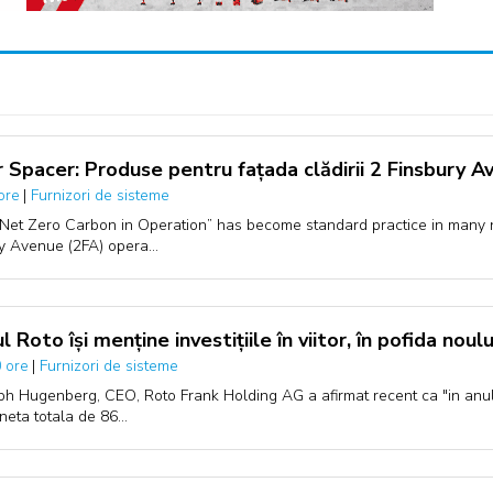
 Spacer: Produse pentru fațada clădirii 2 Finsbury A
|
Furnizori de sisteme
ore
Net Zero Carbon in Operation” has become standard practice in many
y Avenue (2FA) opera…
l Roto își menține investițiile în viitor, în pofida nou
|
Furnizori de sisteme
 ore
ph Hugenberg, CEO, Roto Frank Holding AG a afirmat recent ca "in anul 
 neta totala de 86…