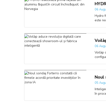
HYDRO
06 Augu
Hydro f
este re
Voilà
06 Augu
Voilàp 
configu
Noul 
05 Augu
Intelige
în proc