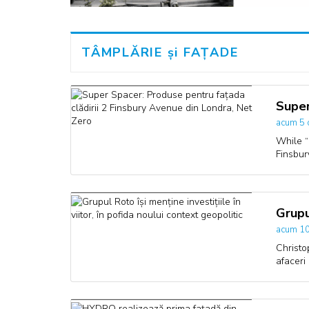
TÂMPLĂRIE și FAȚADE
Super
acum 5 
While “
Finsbur
Grupu
acum 10
Christo
afaceri