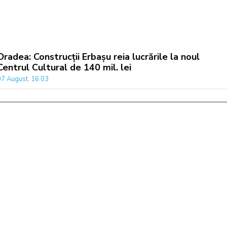
Oradea: Construcții Erbașu reia lucrările la noul
Centrul Cultural de 140 mil. lei
07 August, 16:03