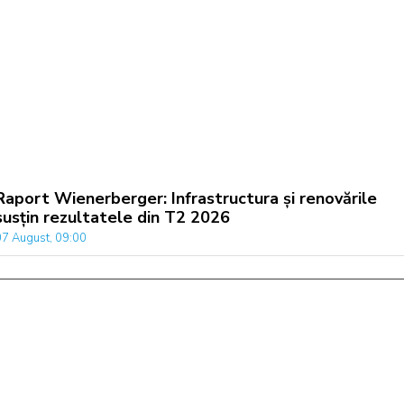
Raport Wienerberger: Infrastructura și renovările
susțin rezultatele din T2 2026
07 August, 09:00