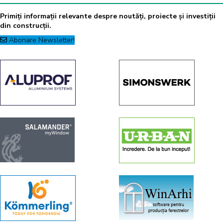
Primiți informații relevante despre noutăți, proiecte și investiții
din construcții.
Abonare Newsletter!