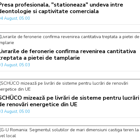
Presa profesionala, "stationeaza" undeva intre
deontologie si captivitate comerciala
04 August, 05:00
Livrarile de feronerie confirma revenirea cantitativa
treptata a pietei de tamplarie
03 August, 05:03
SCHÜCO mizează pe livrări de sisteme pentru lucrări
de renovări energetice din UE
03 August, 05:00