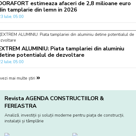
DORAFORT estimeaza afaceri de 2,8 milioane euro
din tamplarie din lemn in 2026
3 Iulie, 05:00
EXTREM ALUMINIU: Piata tamplariei din aluminiu
detine potentialul de dezvoltare
2 Iulie, 05:00
vezi mai multe știri
Revista AGENDA CONSTRUCTIILOR &
FEREASTRA
Analiză, investiţii și soluţii moderne pentru piaţa de construcţii,
instalaţii și tâmplărie