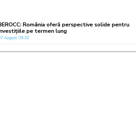
BEROCC: România oferă perspective solide pentru
investițiile pe termen lung
07 August, 09:20