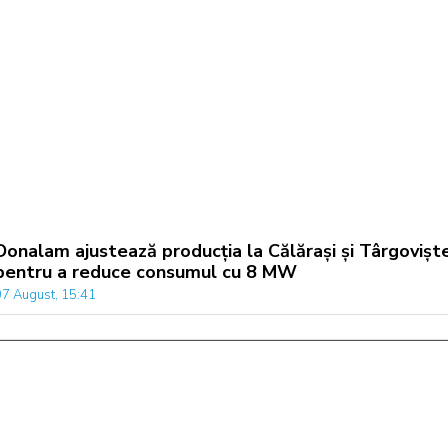
Donalam ajustează producția la Călărași și Târgovișt
pentru a reduce consumul cu 8 MW
07 August, 15:41