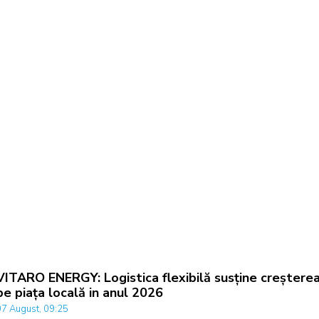
VITARO ENERGY: Logistica flexibilă susține creștere
pe piața locală in anul 2026
07 August, 09:25