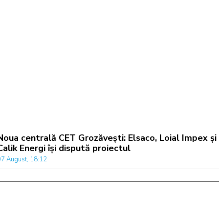
Noua centrală CET Grozăvești: Elsaco, Loial Impex și
Calik Energi își dispută proiectul
07 August, 18:12