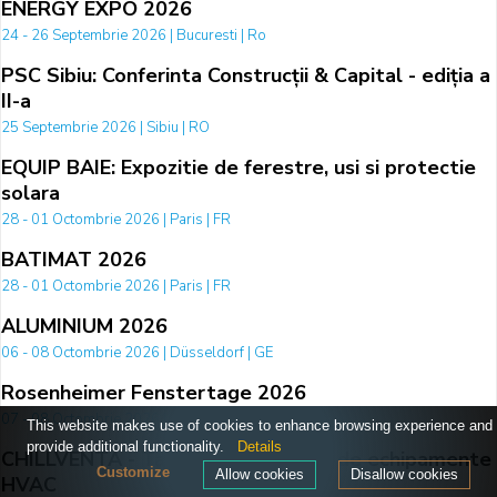
ENERGY EXPO 2026
24 - 26 Septembrie 2026 | Bucuresti | Ro
PSC Sibiu: Conferinta Construcții & Capital - ediția a
II-a
25 Septembrie 2026 | Sibiu | RO
EQUIP BAIE: Expozitie de ferestre, usi si protectie
solara
28 - 01 Octombrie 2026 | Paris | FR
BATIMAT 2026
28 - 01 Octombrie 2026 | Paris | FR
ALUMINIUM 2026
06 - 08 Octombrie 2026 | Düsseldorf | GE
Rosenheimer Fenstertage 2026
07 - 08 Octombrie 2026 | Rosenheim | DE
This website makes use of cookies to enhance browsing experience and
provide additional functionality.
Details
CHILLVENTA - Targul international de echipamente
Customize
Allow cookies
Disallow cookies
HVAC