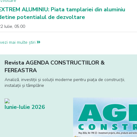
EXTREM ALUMINIU: Piata tamplariei din aluminiu
detine potentialul de dezvoltare
2 Iulie, 05:00
vezi mai multe știri
Revista AGENDA CONSTRUCTIILOR &
FEREASTRA
Analiză, investiţii și soluţii moderne pentru piaţa de construcţii,
instalaţii și tâmplărie
Iunie-Iulie 2026