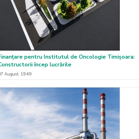
Finanțare pentru Institutul de Oncologie Timișoara:
Constructorii încep lucrările
07 August, 19:49