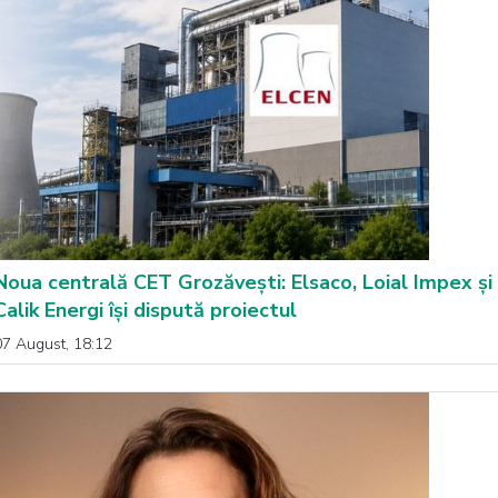
Noua centrală CET Grozăvești: Elsaco, Loial Impex și
Calik Energi își dispută proiectul
07 August, 18:12