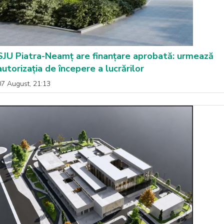
SJU Piatra-Neamț are finanțare aprobată: urmează
autorizația de începere a lucrărilor
07 August, 21:13