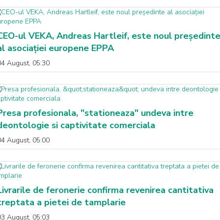
CEO-ul VEKA, Andreas Hartleif, este noul președint
al asociației europene EPPA
04 August, 05:30
Presa profesionala, "stationeaza" undeva intre
deontologie si captivitate comerciala
04 August, 05:00
Livrarile de feronerie confirma revenirea cantitativa
treptata a pietei de tamplarie
03 August, 05:03