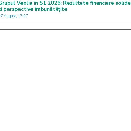
Grupul Veolia în S1 2026: Rezultate financiare solide
și perspective îmbunătățite
07 August, 17:07