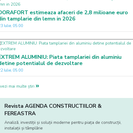
DORAFORT estimeaza afaceri de 2,8 milioane euro
din tamplarie din lemn in 2026
3 Iulie, 05:00
EXTREM ALUMINIU: Piata tamplariei din aluminiu
detine potentialul de dezvoltare
2 Iulie, 05:00
vezi mai multe știri
Revista AGENDA CONSTRUCTIILOR &
FEREASTRA
Analiză, investiţii și soluţii moderne pentru piaţa de construcţii,
instalaţii și tâmplărie