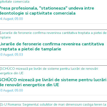
Presa profesionala, "stationeaza" undeva intre
deontologie si captivitate comerciala
04 August, 05:00
Livrarile de feronerie confirma revenirea cantitativa
treptata a pietei de tamplarie
03 August, 05:03
SCHÜCO mizează pe livrări de sisteme pentru lucrări
de renovări energetice din UE
03 August, 05:00