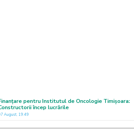
Finanțare pentru Institutul de Oncologie Timișoara:
Constructorii încep lucrările
07 August, 19:49