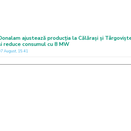
Donalam ajustează producția la Călărași și Târgovișt
si reduce consumul cu 8 MW
07 August, 15:41