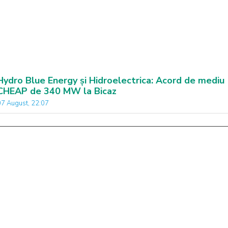
Hydro Blue Energy și Hidroelectrica: Acord de mediu
CHEAP de 340 MW la Bicaz
07 August, 22:07