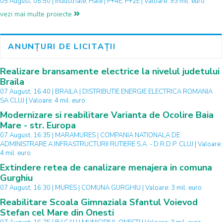
05 August, 08:50 | Industriale, Hale | P+4E, P+2E | Valoare: 93 mil. euro
vezi mai multe proiecte
ANUNȚURI DE LICITAȚII
Realizare bransamente electrice la nivelul judetului
Braila
07 August, 16:40 | BRAILA | DISTRIBUTIE ENERGIE ELECTRICA ROMANIA
SA CLUJ | Valoare: 4 mil. euro
Modernizare si reabilitare Varianta de Ocolire Baia
Mare - str. Europa
07 August, 16:35 | MARAMURES | COMPANIA NATIONALA DE
ADMINISTRARE A INFRASTRUCTURII RUTIERE S.A. - D.R.D.P. CLUJ | Valoare:
4 mil. euro
Extindere retea de canalizare menajera in comuna
Gurghiu
07 August, 16:30 | MURES | COMUNA GURGHIU | Valoare: 3 mil. euro
Reabilitare Scoala Gimnaziala Sfantul Voievod
Stefan cel Mare din Onesti