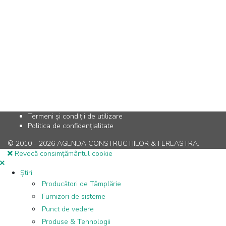
Termeni și condiții de utilizare
Politica de confidențialitate
© 2010 - 2026 AGENDA CONSTRUCTIILOR & FEREASTRA.
Revocă consimțământul cookie
Știri
Producători de Tâmplărie
Furnizori de sisteme
Punct de vedere
Produse & Tehnologii