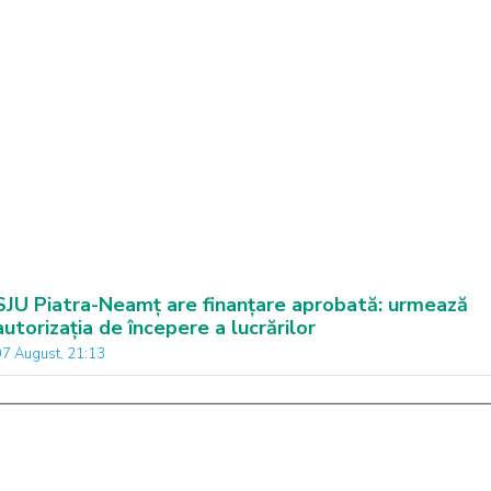
SJU Piatra-Neamț are finanțare aprobată: urmează
autorizația de începere a lucrărilor
07 August, 21:13