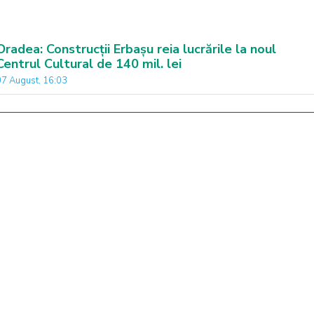
Oradea: Construcții Erbașu reia lucrările la noul
Centrul Cultural de 140 mil. lei
07 August, 16:03