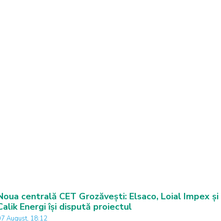
Noua centrală CET Grozăvești: Elsaco, Loial Impex și
Calik Energi își dispută proiectul
07 August, 18:12