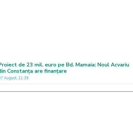
Proiect de 23 mil. euro pe Bd. Mamaia: Noul Acvariu
din Constanța are finanțare
07 August, 21:39