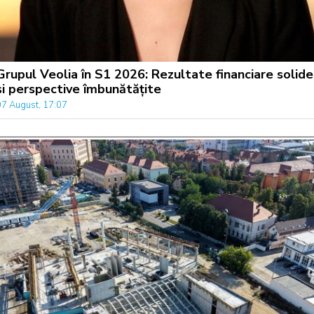
Grupul Veolia în S1 2026: Rezultate financiare solide
și perspective îmbunătățite
07 August, 17:07