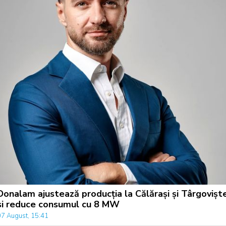
Donalam ajustează producția la Călărași și Târgovișt
si reduce consumul cu 8 MW
07 August, 15:41