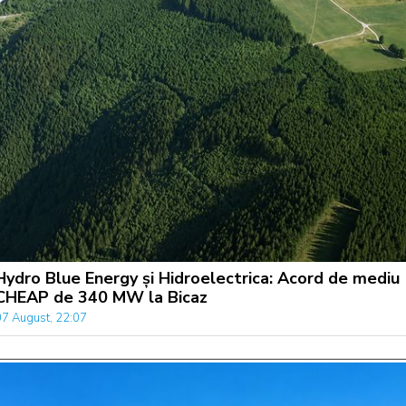
Hydro Blue Energy și Hidroelectrica: Acord de mediu
CHEAP de 340 MW la Bicaz
07 August, 22:07