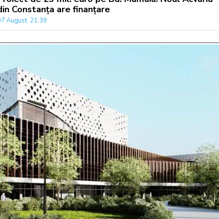
din Constanța are finanțare
07 August, 21:39