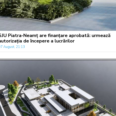
SJU Piatra-Neamț are finanțare aprobată: urmează
autorizația de începere a lucrărilor
07 August, 21:13