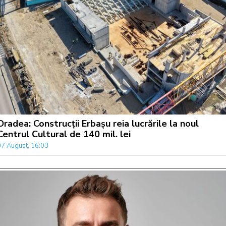
Oradea: Construcții Erbașu reia lucrările la noul
Centrul Cultural de 140 mil. lei
07 August, 16:03