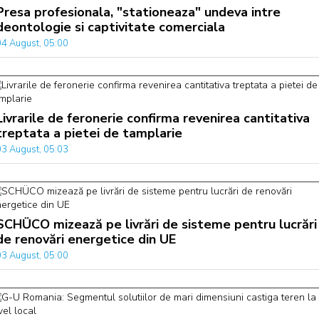
Presa profesionala, "stationeaza" undeva intre
deontologie si captivitate comerciala
04 August, 05:00
Livrarile de feronerie confirma revenirea cantitativa
treptata a pietei de tamplarie
03 August, 05:03
SCHÜCO mizează pe livrări de sisteme pentru lucrări
de renovări energetice din UE
03 August, 05:00