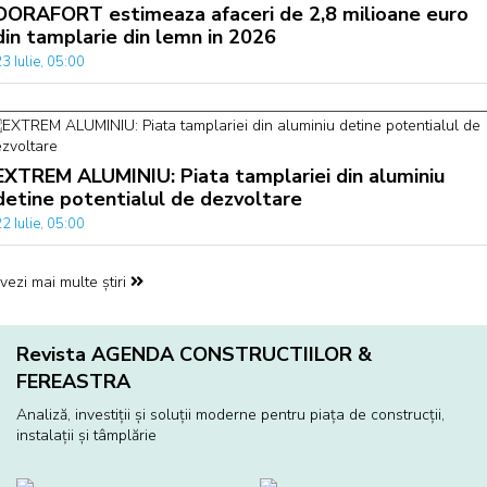
DORAFORT estimeaza afaceri de 2,8 milioane euro
din tamplarie din lemn in 2026
3 Iulie, 05:00
EXTREM ALUMINIU: Piata tamplariei din aluminiu
detine potentialul de dezvoltare
2 Iulie, 05:00
vezi mai multe știri
Revista AGENDA CONSTRUCTIILOR &
FEREASTRA
Analiză, investiţii și soluţii moderne pentru piaţa de construcţii,
instalaţii și tâmplărie