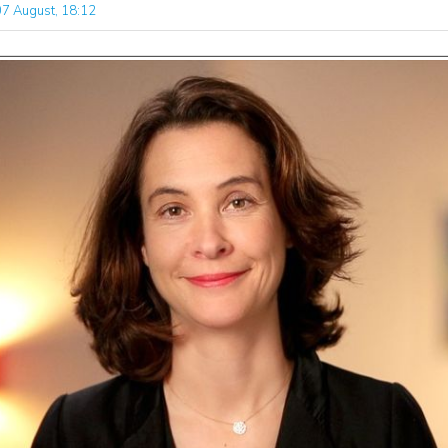
07 August, 18:12