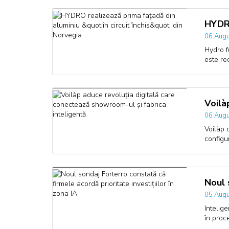
HYDRO
06 Augu
Hydro f
este re
Voilà
06 Augu
Voilàp 
configu
Noul 
05 Augu
Intelige
în proc