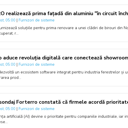
 realizează prima fațadă din aluminiu "în circuit înch
|
Furnizori de sisteme
st, 05:00
urnizează soluțiile pentru prima renovare a unei clădiri de birouri din N
cuperat, r…
p aduce revoluția digitală care conectează showroom-
|
Furnizori de sisteme
st, 05:00
dezvoltă un ecosistem software integrat pentru industria ferestrelor și uși
rarea prod…
sondaj Forterro constată că firmele acordă prioritate 
|
Furnizori de sisteme
st, 05:00
nța artificială (AI) devine o prioritate pentru companiile industriale, iar
ese…