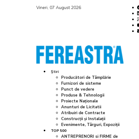
Vineri, 07 August 2026
Știri
Producători de Tâmplărie
Furnizori de sisteme
Punct de vedere
Produse & Tehnologii
Proiecte Naționale
Anunturi de Licitatii
Atribuiri de Contracte
Construcții și Instalații
Evenimente, Târguri, Expoziții
TOP 500
ANTREPRENORI si FIRME de