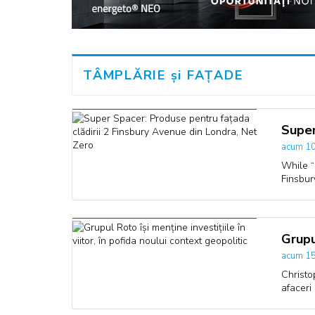
TÂMPLĂRIE și FAȚADE
Super
acum 10
While “
Finsbur
Grupu
acum 15
Christo
afaceri