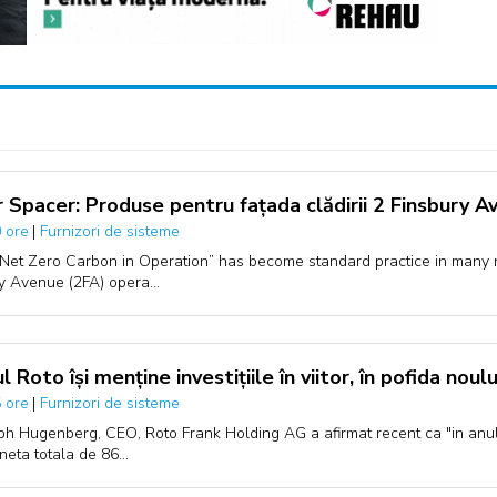
 Spacer: Produse pentru fațada clădirii 2 Finsbury A
|
Furnizori de sisteme
 ore
Net Zero Carbon in Operation” has become standard practice in many
y Avenue (2FA) opera…
l Roto își menține investițiile în viitor, în pofida nou
|
Furnizori de sisteme
 ore
ph Hugenberg, CEO, Roto Frank Holding AG a afirmat recent ca "in anul 
 neta totala de 86…