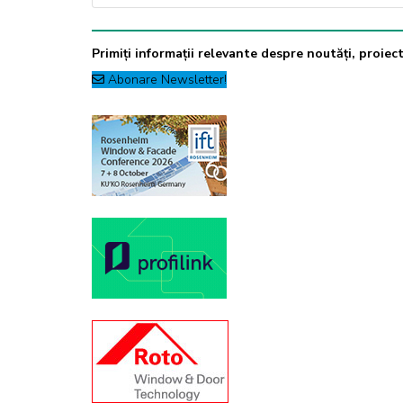
Primiți informații relevante despre noutăți, proiecte
Abonare Newsletter!